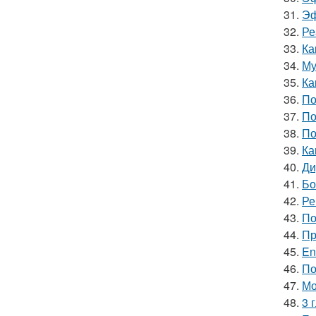
31.
Эф
32.
Ре
33.
Ка
34.
Му
35.
Ка
36.
По
37.
По
38.
По
39.
Ка
40.
Ди
41.
Бо
42.
Ре
43.
По
44.
Пр
45.
En
46.
По
47.
Мо
48.
3 