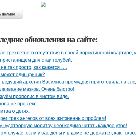
ь дальше →
ледние обновления на сайте:
ле трёхлетнего отсутствия в своей воркутинской квартире,
 пристанищем для стаи голубей.
 не так просто, как кажется ….
 может один финик?
 ведущий архетип Василиса премудрая приготовила на сл
лаивание мазков. Очень быстро!
жуём прополис в чистом виде.
нова не про секс.
итва о детях.
рег трех ангелов от всех житзненных проблем!
у чудотворную молитву необходимо читать каждое утро!
том случае, если у вас деньги в доме не держатся, как,, скво