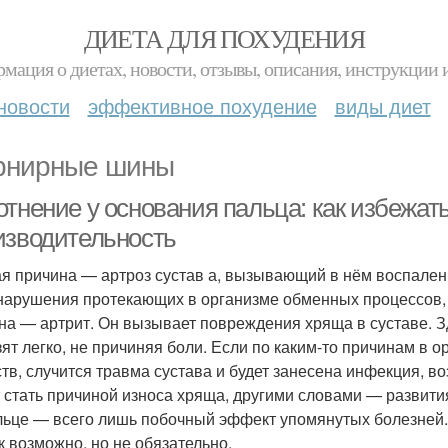
ДИЕТА ДЛЯ ПОХУДЕНИЯ
мация о диетах, новости, отзывы, описания, инструкции 
новости
эффективное похудение
виды диет
нирные шины
отнение у основания пальца: как избежат
изводительность
я причина — артроз сустав а, вызывающий в нём воспалени
 нарушения протекающих в организме обменных процессов,
на — артрит. Он вызывает повреждения хряща в суставе. З
зят легко, не причиняя боли. Если по каким-то причинам в
тв, случится травма сустава и будет занесена инфекция, в
 стать причиной износа хряща, другими словами — развития
льце — всего лишь побочный эффект упомянутых болезней. 
 возможно, но не обязательно.