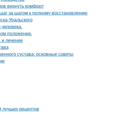
бов вернуть комфорт
 шаг за шагом к полному восстановлению
ска-Уральского
 человека.
ном положении.
 и лечение
тава
енного сустава: основные советы
ии
9 лучших рецептов