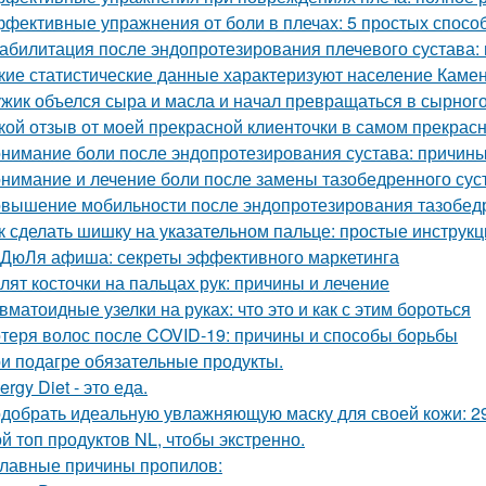
фективные упражнения от боли в плечах: 5 простых спосо
абилитация после эндопротезирования плечевого сустава:
кие статистические данные характеризуют население Камен
жик объелся сыра и масла и начал превращаться в сырного
кой отзыв от моей прекрасной клиенточки в самом прекрас
нимание боли после эндопротезирования сустава: причины
нимание и лечение боли после замены тазобедренного сус
вышение мобильности после эндопротезирования тазобедр
к сделать шишку на указательном пальце: простые инструкц
ДюЛя афиша: секреты эффективного маркетинга
лят косточки на пальцах рук: причины и лечение
вматоидные узелки на руках: что это и как с этим бороться
теря волос после COVID-19: причины и способы борьбы
и подагре обязательные продукты.
ergy Diet - это еда.
добрать идеальную увлажняющую маску для своей кожи: 2
й топ продуктов NL, чтобы экстренно.
главные причины пропилов: