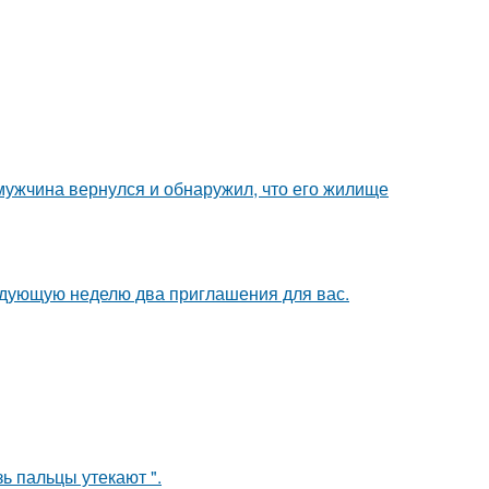
 мужчина вернулся и обнаружил, что его жилище
едующую неделю два приглашения для вас.
зь пальцы утекают ".