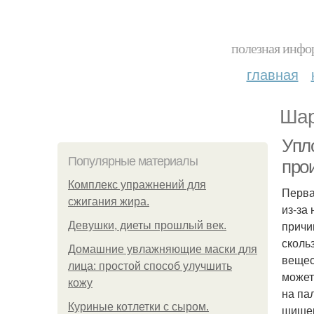
полезная инфор
главная
Шар
Упл
Популярные материалы
про
Комплекс упражнений для
Перва
сжигания жира.
из-за
причи
Девушки, диеты прошлый век.
сколь
Домашние увлажняющие маски для
вещес
лица: простой способ улучшить
может
кожу
на па
Куриные котлетки с сыром.
шишек