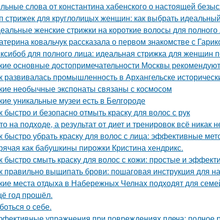
льные слова от константина хабенского о настоящей безыс
п стрижек для круглолицых женщин: как выбрать идеальный
еальные женские стрижки на короткие волосы для полного 
атерина ковальчук рассказала о первом знакомстве с Гари
ксибоб для полного лица: идеальная стрижка для женщин п
кие основные достопримечательности Москвы рекомендуют 
к развивалась промышленность в Архангельске историческ
кие необычные экспонаты связаны с космосом
кие уникальные музеи есть в Белгороде
к быстро и безопасно отмыть краску для волос с рук
то на подходе, а результат от диет и тренировок всё никак 
к быстро убрать краску для волос с лица: эффективные ме
рячая как бабушкины пирожки Кристина хендрикс.
к быстро смыть краску для волос с кожи: простые и эффек
к правильно выщипать брови: пошаговая инструкция для 
кие места отдыха в Набережных Челнах подходят для семе
ё год прошёл.
боться о себе.
фективные упражнения при повреждениях плеча: полное 