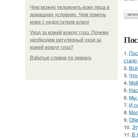
Чем можно увлажнить кожу лица в
домашних условиях. Чем помочь
читат
коже с недостатком влаги
Уход за кожей вокруг глаз. Почему
Пос
необходим регулярный уход за
кожей вокруг глаз?
1.
Пос
Взбитые сливки по дюкану.
стало
2.
Всё
3.
Что
4.
Мой
5.
Нас
6.
Мы 
7.
И с
8.
Мол
9.
Обе
10.
Эт
11.
В 