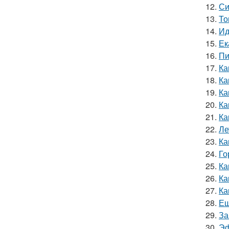
12.
Си
13.
То
14.
Ид
15.
Ек
16.
Пи
17.
Ка
18.
Ка
19.
Ка
20.
Ка
21.
Ка
22.
Ле
23.
Ка
24.
Го
25.
Ка
26.
Ка
27.
Ка
28.
Ещ
29.
За
30.
Эф