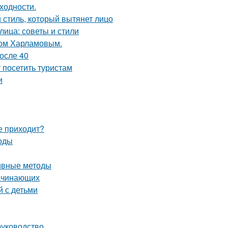
ходности.
 стиль, который вытянет лицо
лица: советы и стили
ком Харламовым.
осле 40
посетить туристам
и
не приходит?
тоды
тивные методы
начинающих
й с детьми
руководство