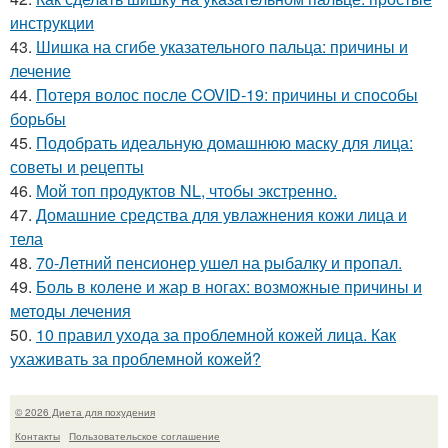
инструкции
43.
Шишка на сгибе указательного пальца: причины и
лечение
44.
Потеря волос после COVID-19: причины и способы
борьбы
45.
Подобрать идеальную домашнюю маску для лица:
советы и рецепты
46.
Мой топ продуктов NL, чтобы экстренно.
47.
Домашние средства для увлажнения кожи лица и
тела
48.
70-Летний пенсионер ушел на рыбалку и пропал.
49.
Боль в колене и жар в ногах: возможные причины и
методы лечения
50.
10 правил ухода за проблемной кожей лица. Как
ухаживать за проблемной кожей?
© 2026 Диета для похудения
Контакты
Пользовательское соглашение