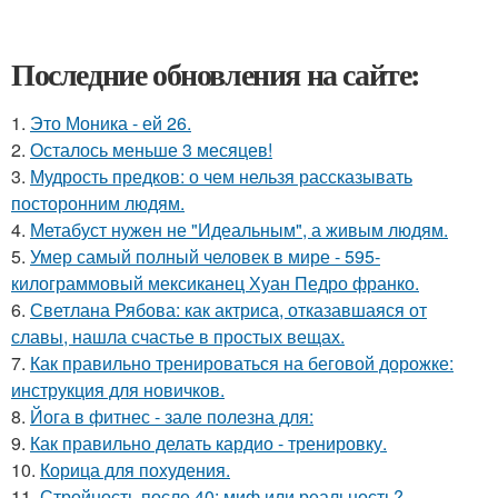
Последние обновления на сайте:
1.
Это Моника - ей 26.
2.
Осталось меньше 3 месяцев!
3.
Мудрость предков: о чем нельзя рассказывать
посторонним людям.
4.
Метабуст нужен не "Идеальным", а живым людям.
5.
Умер самый полный человек в мире - 595-
килограммовый мексиканец Хуан Педро франко.
6.
Светлана Рябова: как актриса, отказавшаяся от
славы, нашла счастье в простых вещах.
7.
Как правильно тренироваться на беговой дорожке:
инструкция для новичков.
8.
Йога в фитнес - зале полезна для:
9.
Как правильно делать кардио - тренировку.
10.
Корица для похудения.
11.
Стройность после 40: миф или реальность?