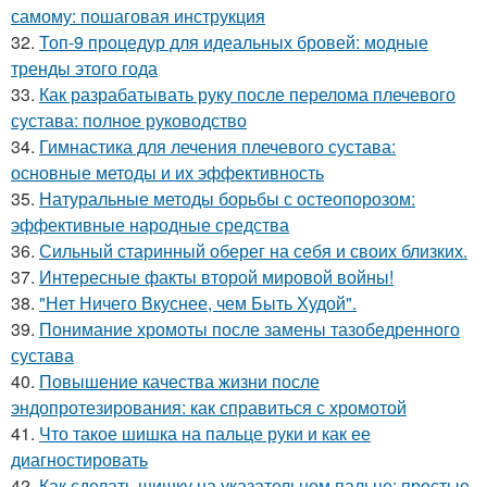
самому: пошаговая инструкция
32.
Топ-9 процедур для идеальных бровей: модные
тренды этого года
33.
Как разрабатывать руку после перелома плечевого
сустава: полное руководство
34.
Гимнастика для лечения плечевого сустава:
основные методы и их эффективность
35.
Натуральные методы борьбы с остеопорозом:
эффективные народные средства
36.
Сильный старинный оберег на себя и своих близких.
37.
Интересные факты второй мировой войны!
38.
"Нет Ничего Вкуснее, чем Быть Худой".
39.
Понимание хромоты после замены тазобедренного
сустава
40.
Повышение качества жизни после
эндопротезирования: как справиться с хромотой
41.
Что такое шишка на пальце руки и как ее
диагностировать
42.
Как сделать шишку на указательном пальце: простые