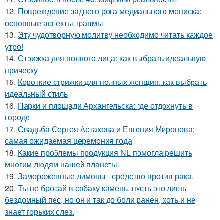
12.
Повреждение заднего рога медиального мениска:
основные аспекты травмы
13.
Эту чудотворную молитву необходимо читать каждое
утро!
14.
Стрижка для полного лица: как выбрать идеальную
прическу
15.
Короткие стрижки для полных женщин: как выбрать
идеальный стиль
16.
Парки и площади Архангельска: где отдохнуть в
городе
17.
Свадьба Сергея Астахова и Евгения Миронова:
самая ожидаемая церемония года
18.
Какие проблемы продукция NL помогла решить
многим людям нашей планеты.
19.
Замороженные лимоны - средство против рака.
20.
Ты не бросай в собаку камень, пусть это лишь
бездомный пес, но он и так до боли ранен, хоть и не
знает горьких слез.