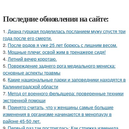
Последние обновления на сайте:
1.
Диана гурцкая поделилась посланием мужу спустя три
года после его смерти.
2.
После родов я уже 25 лет борюсь с лишним весом.
3.
Мощные плечи: освой жим в тренажере сидя!
4.
Летний вечер коротаю.
5.
Повреждение заднего рога медиального мениска:
основные аспекты травмы
6.
Какие национальные парки и заповедники находятся в
Калининградской области
7.
Метод от военного фельдшера: проверенные техники
экстренной помощи
8.
Принято считать, что у женщины самые большие
изменения в организме начинаются в менопаузу в
районе 45-50 лет.
9.
Первый раз так постриглась: Как стрижка изменила