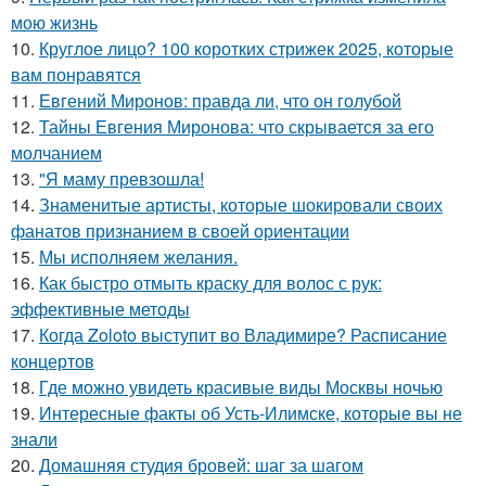
мою жизнь
10.
Круглое лицо? 100 коротких стрижек 2025, которые
вам понравятся
11.
Евгений Миронов: правда ли, что он голубой
12.
Тайны Евгения Миронова: что скрывается за его
молчанием
13.
"Я маму превзошла!
14.
Знаменитые артисты, которые шокировали своих
фанатов признанием в своей ориентации
15.
Мы исполняем желания.
16.
Как быстро отмыть краску для волос с рук:
эффективные методы
17.
Когда Zoloto выступит во Владимире? Расписание
концертов
18.
Где можно увидеть красивые виды Москвы ночью
19.
Интересные факты об Усть-Илимске, которые вы не
знали
20.
Домашняя студия бровей: шаг за шагом