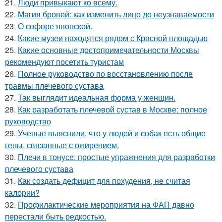
21.
Люди привыкают ко всему.
22.
Магия бровей: как изменить лицо до неузнаваемости
23.
О софоре японской.
24.
Какие музеи находятся рядом с Красной площадью
25.
Какие основные достопримечательности Москвы
рекомендуют посетить туристам
26.
Полное руководство по восстановлению после
травмы плечевого сустава
27.
Так выглядит идеальная форма у женщин.
28.
Как разработать плечевой сустав в Москве: полное
руководство
29.
Ученые выяснили, что у людей и собак есть общие
гены, связанные с ожирением.
30.
Плечи в тонусе: простые упражнения для разработки
плечевого сустава
31.
Как создать дефицит для похудения, не считая
калории?
32.
Профилактические мероприятия на ФАП давно
перестали быть редкостью.