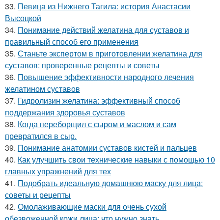
33.
Певица из Нижнего Тагила: история Анастасии
Высоцкой
34.
Понимание действий желатина для суставов и
правильный способ его применения
35.
Станьте экспертом в приготовлении желатина для
суставов: проверенные рецепты и советы
36.
Повышение эффективности народного лечения
желатином суставов
37.
Гидролизин желатина: эффективный способ
поддержания здоровья суставов
38.
Когда переборщил с сыром и маслом и сам
превратился в сыр.
39.
Понимание анатомии суставов кистей и пальцев
40.
Как улучшить свои технические навыки с помощью 10
главных упражнений для тех
41.
Подобрать идеальную домашнюю маску для лица:
советы и рецепты
42.
Омолаживающие маски для очень сухой
обезвоженной кожи лица: что нужно знать