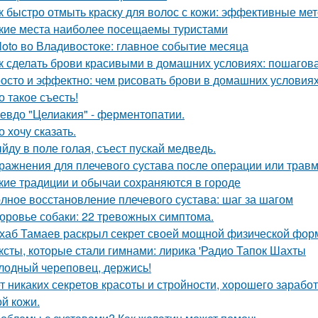
к быстро отмыть краску для волос с кожи: эффективные ме
кие места наиболее посещаемы туристами
loto во Владивостоке: главное событие месяца
к сделать брови красивыми в домашних условиях: пошагов
осто и эффектно: чем рисовать брови в домашних условия
о такое съесть!
евдо "Целиакия" - ферментопатии.
о хочу сказать.
йду в поле голая, съест пускай медведь.
ражнения для плечевого сустава после операции или трав
кие традиции и обычаи сохраняются в городе
лное восстановление плечевого сустава: шаг за шагом
оровье собаки: 22 тревожных симптома.
хаб Тамаев раскрыл секрет своей мощной физической фор
ксты, которые стали гимнами: лирика 'Радио Тапок Шахты
лодный череповец, держись!
т никаких секретов красоты и стройности, хорошего заработ
ой кожи.