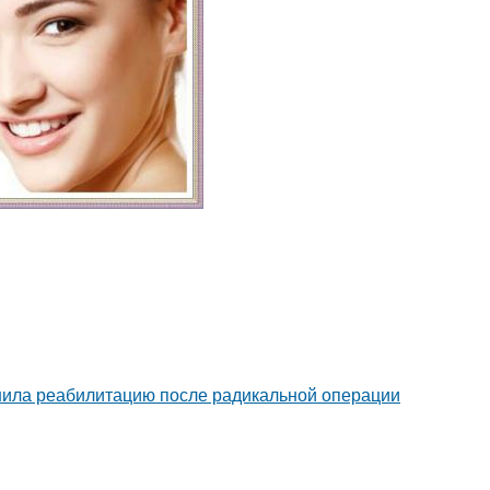
шила реабилитацию после радикальной операции