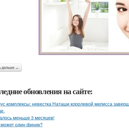
ь дальше →
ледние обновления на сайте:
ус комплексы: невестка Наташи королевой мелисса завер
це.
алось меньше 3 месяцев!
 может один финик?