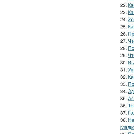
22.
Ка
23.
Ка
24.
Zo
25.
Ка
26.
Пр
27.
Чт
28.
Пс
29.
Чт
30.
Вы
31.
Уп
32.
Ка
33.
По
34.
Зд
35.
Ас
36.
Те
37.
Го
38.
Не
гладк