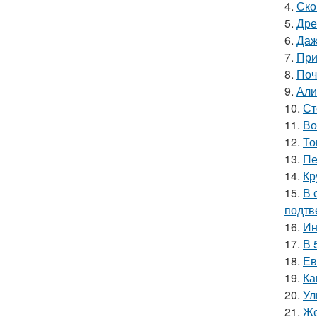
4.
Ско
5.
Дре
6.
Даж
7.
При
8.
Поч
9.
Али
10.
Ст
11.
Во
12.
То
13.
Пе
14.
Кр
15.
В 
подтв
16.
Ин
17.
В 
18.
Ев
19.
Ка
20.
Ул
21.
Же