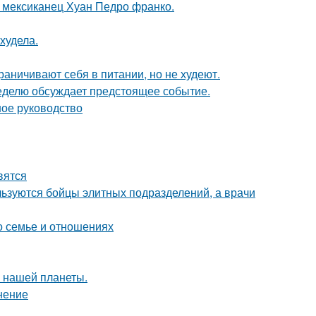
 мексиканец Хуан Педро франко.
худела.
раничивают себя в питании, но не худеют.
неделю обсуждает предстоящее событие.
ное руководство
вятся
ользуются бойцы элитных подразделений, а врачи
о семье и отношениях
 нашей планеты.
нение