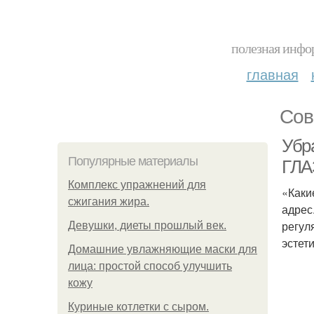
полезная инфор
главная
Сов
Убр
Популярные материалы
ГЛ
Комплекс упражнений для
«Каки
сжигания жира.
адрес
регул
Девушки, диеты прошлый век.
эстет
Домашние увлажняющие маски для
лица: простой способ улучшить
кожу
Куриные котлетки с сыром.