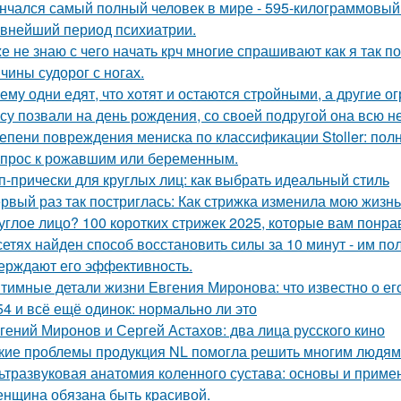
нчался самый полный человек в мире - 595-килограммовый
внейший период психиатрии.
е не знаю с чего начать крч многие спрашивают как я так по
чины судорог с ногах.
ему одни едят, что хотят и остаются стройными, а другие ог
су позвали на день рождения, со своей подругой она всю 
епени повреждения мениска по классификации Stoller: пол
прос к рожавшим или беременным.
п-прически для круглых лиц: как выбрать идеальный стиль
рвый раз так постриглась: Как стрижка изменила мою жизнь
углое лицо? 100 коротких стрижек 2025, которые вам понра
сетях найден способ восстановить силы за 10 минут - им п
ерждают его эффективность.
тимные детали жизни Евгения Миронова: что известно о ег
54 и всё ещё одинок: нормально ли это
гений Миронов и Сергей Астахов: два лица русского кино
кие проблемы продукция NL помогла решить многим людям
ьтразвуковая анатомия коленного сустава: основы и приме
нщина обязана быть красивой.