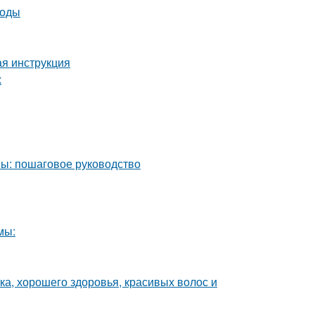
тоды
ая инструкция
х
мы: пошаговое руководство
мы:
ка, хорошего здоровья, красивых волос и