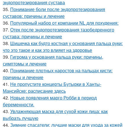
эндопротезирования сустава
35.
Понимание боли после эндопротезирования
суставов: причины и лечение
36.
Популярный набор от компании NL для похудения:
37.
Отек после эндопротезирования тазобедренного
сустава: причины и лечение
38.
Шишечка как будто костная у основания пальца руки:
что это такое и как это влияет на здоровье
39.
Гигрома у основания пальца руки: причины,
симптомы и лечение
40.
Понимание плотных наростов на пальцах кисти:
причины и лечение
41.
Не пропустите концерты Бутырки в Ханты-
Мансийске: расписание здесь
42.
Новые появления марго Робби в период
беременности.
43.
Увлажняющая маска для сухой кожи лица: как
выбрать лучшую
44.
Зимние спасатели: лучшие маски для ухода за кожей