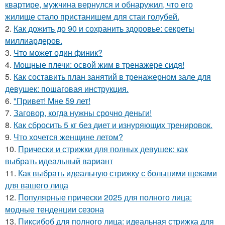
квартире, мужчина вернулся и обнаружил, что его
жилище стало пристанищем для стаи голубей.
2.
Как дожить до 90 и сохранить здоровье: секреты
миллиардеров.
3.
Что может один финик?
4.
Мощные плечи: освой жим в тренажере сидя!
5.
Как составить план занятий в тренажерном зале для
девушек: пошаговая инструкция.
6.
"Привет! Мне 59 лет!
7.
Заговор, когда нужны срочно деньги!
8.
Как сбросить 5 кг без диет и изнуряющих тренировок.
9.
Что хочется женщине летом?
10.
Прически и стрижки для полных девушек: как
выбрать идеальный вариант
11.
Как выбрать идеальную стрижку с большими щеками
для вашего лица
12.
Популярные прически 2025 для полного лица:
модные тенденции сезона
13.
Пиксибоб для полного лица: идеальная стрижка для