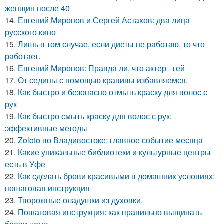
женщин после 40
14.
Евгений Миронов и Сергей Астахов: два лица
русского кино
15.
Лишь в том случае, если диеты не работаю, то что
работает.
16.
Евгений Миронов: Правда ли, что актер - гей
17.
От седины с помощью крапивы избавляемся.
18.
Как быстро и безопасно отмыть краску для волос с
рук
19.
Как быстро смыть краску для волос с рук:
эффективные методы
20.
Zoloto во Владивостоке: главное событие месяца
21.
Какие уникальные библиотеки и культурные центры
есть в Уфе
22.
Как сделать брови красивыми в домашних условиях:
пошаговая инструкция
23.
Творожные оладушки из духовки.
24.
Пошаговая инструкция: как правильно выщипать