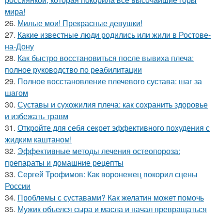
мира!
26.
Милые мои! Прекрасные девушки!
27.
Какие известные люди родились или жили в Ростове-
на-Дону
28.
Как быстро восстановиться после вывиха плеча:
полное руководство по реабилитации
29.
Полное восстановление плечевого сустава: шаг за
шагом
30.
Суставы и сухожилия плеча: как сохранить здоровье
и избежать травм
31.
Откройте для себя секрет эффективного похудения с
жидким каштаном!
32.
Эффективные методы лечения остеопороза:
препараты и домашние рецепты
33.
Сергей Трофимов: Как воронежец покорил сцены
России
34.
Проблемы с суставами? Как желатин может помочь
35.
Мужик объелся сыра и масла и начал превращаться