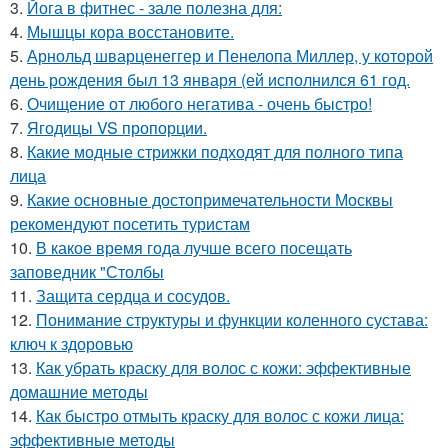
3.
Йога в фитнес - зале полезна для:
4.
Мышцы кора восстановите.
5.
Арнольд шварценеггер и Пенелопа Миллер, у которой
день рождения был 13 января (ей исполнился 61 год.
6.
Очищение от любого негатива - очень быстро!
7.
Ягодицы VS пропорции.
8.
Какие модные стрижки подходят для полного типа
лица
9.
Какие основные достопримечательности Москвы
рекомендуют посетить туристам
10.
В какое время года лучше всего посещать
заповедник "Столбы
11.
Защита сердца и сосудов.
12.
Понимание структуры и функции коленного сустава:
ключ к здоровью
13.
Как убрать краску для волос с кожи: эффективные
домашние методы
14.
Как быстро отмыть краску для волос с кожи лица:
эффективные методы