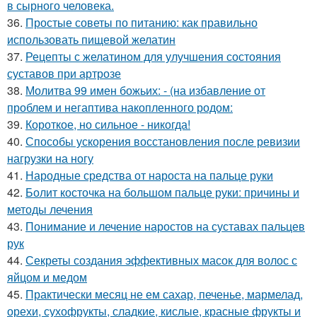
в сырного человека.
36.
Простые советы по питанию: как правильно
использовать пищевой желатин
37.
Рецепты с желатином для улучшения состояния
суставов при артрозе
38.
Молитва 99 имен божьих: - (на избавление от
проблем и негаптива накопленного родом:
39.
Короткое, но сильное - никогда!
40.
Способы ускорения восстановления после ревизии
нагрузки на ногу
41.
Народные средства от нароста на пальце руки
42.
Болит косточка на большом пальце руки: причины и
методы лечения
43.
Понимание и лечение наростов на суставах пальцев
рук
44.
Секреты создания эффективных масок для волос с
яйцом и медом
45.
Практически месяц не ем сахар, печенье, мармелад,
орехи, сухофрукты, сладкие, кислые, красные фрукты и