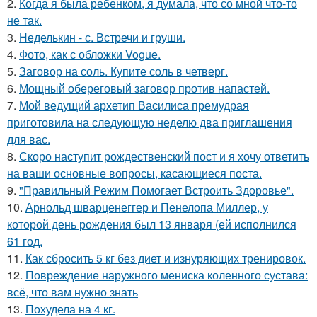
2.
Когда я была ребенком, я думала, что со мной что-то
не так.
3.
Неделькин - с. Встречи и груши.
4.
Фото, как с обложки Vogue.
5.
Заговор на соль. Купите соль в четверг.
6.
Мощный обереговый заговор против напастей.
7.
Мой ведущий архетип Василиса премудрая
приготовила на следующую неделю два приглашения
для вас.
8.
Скоро наступит рождественский пост и я хочу ответить
на ваши основные вопросы, касающиеся поста.
9.
"Правильный Режим Помогает Встроить Здоровье".
10.
Арнольд шварценеггер и Пенелопа Миллер, у
которой день рождения был 13 января (ей исполнился
61 год.
11.
Как сбросить 5 кг без диет и изнуряющих тренировок.
12.
Повреждение наружного мениска коленного сустава:
всё, что вам нужно знать
13.
Похудела на 4 кг.