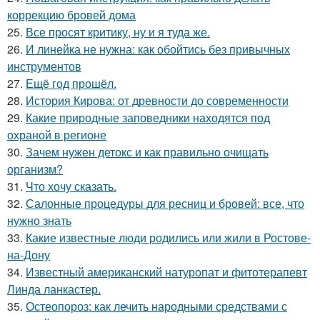
коррекцию бровей дома
25.
Все просят критику, ну и я туда же.
26.
И линейка не нужна: как обойтись без привычных
инструментов
27.
Ещё год прошёл.
28.
История Кирова: от древности до современности
29.
Какие природные заповедники находятся под
охраной в регионе
30.
Зачем нужен детокс и как правильно очищать
организм?
31.
Что хочу сказать.
32.
Салонные процедуры для ресниц и бровей: все, что
нужно знать
33.
Какие известные люди родились или жили в Ростове-
на-Дону
34.
Известный американский натуропат и фитотерапевт
Линда ланкастер.
35.
Остеопороз: как лечить народными средствами с