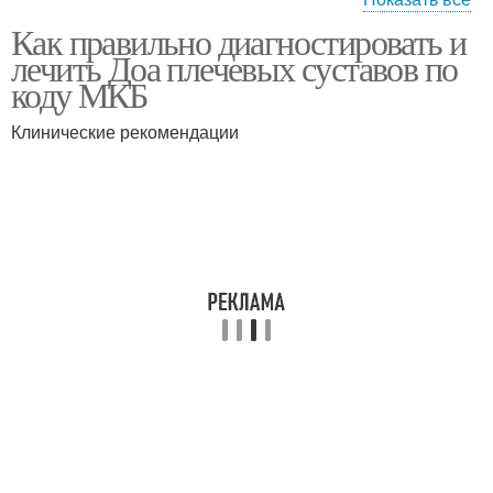
Как правильно диагностировать и
Суставы по мкб
лечить Доа плечевых суставов по
коду МКБ
Клинические рекомендации