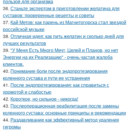
пользой для организма
36.
Станьте экспертом в приготовлении желатина для
суставов: проверенные рецепты и советы
37.
Кай Метов: как парень из Магнитогорска стал звездой
российской музыки
38.
Отличная идея: как пить желатин и сколько дней для
лучших результатов
39.
"У Меня Есть Много Мечт, Целей и Планов, но нет
Энергии на их Реализацию" - очень частая жалоба
клиентов.
40.
Понимание боли после эндопротезирования
коленного сустава и пути ее устранения
41.
После эндопротезирования: как справиться с
хромотой и слабостью
42.
Короткое, но сильное - никогда!
43.
Послеоперационная реабилитация после замены
коленного сустава: основные принципы и рекомендации
44.
Раздавливание как эффективный метод удаления
гигромы