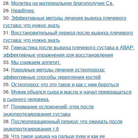
28.
Молитва на материальное благополучие Св.
29.
Headlines:
30.
Эффективные методы лечения вывиха плечевого
сустава: что нужно знать
31.
Восстановительный период после вывиха плечевого
сустава: что нужно знать
32.
Гимнастика после вывиха плечевого сустава в АВАР:
эффективные упражнения для восстановления
33.
Мы снижаем аппетит.
34.
Народные методы лечения остеопороза:
эффективные способы укрепления костей
35.
Остеопороз: что это такое и как с ним бороться
36.
Мужик объелся сыра и масла и начал превращаться
в сырного человека.
37.
Понимание осложнений: отек после
эндопротезирования сустава
38.
Послеоперационный период: что ожидать после
эндопротезирования т.б
39.
Что такое шишка на пальце руки и как ее