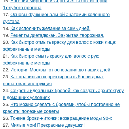
16.
Евгений Миронов и Сергей Астахов: история
'Голубого прогона
17.
Основы функциональной анатомии коленного
сустава
18.
Как исполнить желание за семь дней.
19.
Рецепты диетадюкан. Закрытая творожная.
20.
Как быстро отмыть краску для волос с кожи лица:
эффективные методы
21.
Как быстро смыть краску для волос с рук:
эффективные методы
22.
История Москвы: от основания до наших дней
23.
Как правильно корректировать брови дома:
пошаговая инструкция
24.
Секреты идеальных бровей: как создать архитектуру
в домашних условиях
25.
Что можно сделать с бровями, чтобы постоянно не
красить: полезные советы
26.
Тонкие брови-ниточки: возвращение моды 90-х
27.
Милые мои! Прекрасные девушки!