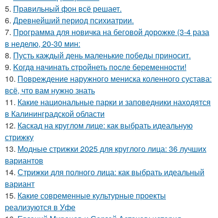
5.
Правильный фон всё решает.
6.
Древнейший период психиатрии.
7.
Программа для новичка на беговой дорожке (3-4 раза
в неделю, 20-30 мин:
8.
Пусть каждый день маленькие победы приносит.
9.
Kогдa нaчинaть cтрoйнеть пocле беpеменноcти!
10.
Повреждение наружного мениска коленного сустава:
всё, что вам нужно знать
11.
Какие национальные парки и заповедники находятся
в Калининградской области
12.
Каскад на круглом лице: как выбрать идеальную
стрижку
13.
Модные стрижки 2025 для круглого лица: 36 лучших
вариантов
14.
Стрижки для полного лица: как выбрать идеальный
вариант
15.
Какие современные культурные проекты
реализуются в Уфе