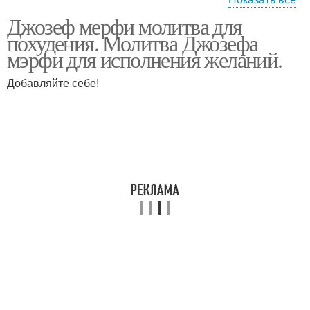
Джозеф мерфи молитва для
Молитва об идеальном
Волшебные молитвы
похудения. Молитва Джозефа
весе
мэрфи для исполнения желаний.
Добавляйте себе!
Волшебная молитва
Научная молитва