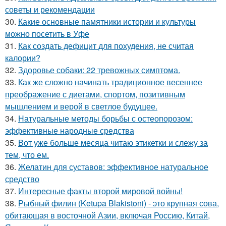
советы и рекомендации
30.
Какие основные памятники истории и культуры
можно посетить в Уфе
31.
Как создать дефицит для похудения, не считая
калории?
32.
Здоровье собаки: 22 тревожных симптома.
33.
Как же сложно начинать традиционное весеннее
преображение с диетами, спортом, позитивным
мышлением и верой в светлое будущее.
34.
Натуральные методы борьбы с остеопорозом:
эффективные народные средства
35.
Вот уже больше месяца читаю этикетки и слежу за
тем, что ем.
36.
Желатин для суставов: эффективное натуральное
средство
37.
Интересные факты второй мировой войны!
38.
Рыбный филин (Ketupa Blakistoni) - это крупная сова,
обитающая в восточной Азии, включая Россию, Китай,