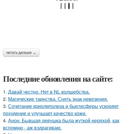
читать дальше →
Последние обновления на сайте:
1.
Давай честно. Нет в NL волшебства.
2.
Магические таинства. Снять знак невезения.
3.
Сочетание криолиполиза и бьютисферы ускоряет
похудение и улучшает качество кожи.
4.
Анон. Бывшая девушка была жуткой неряхой, как
вспомню - аж вздрагиваю.