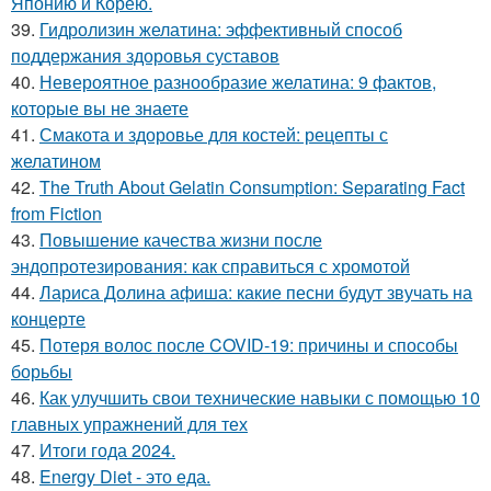
Японию и Корею.
39.
Гидролизин желатина: эффективный способ
поддержания здоровья суставов
40.
Невероятное разнообразие желатина: 9 фактов,
которые вы не знаете
41.
Смакота и здоровье для костей: рецепты с
желатином
42.
The Truth About Gelatin Consumption: Separating Fact
from Fiction
43.
Повышение качества жизни после
эндопротезирования: как справиться с хромотой
44.
Лариса Долина афиша: какие песни будут звучать на
концерте
45.
Потеря волос после COVID-19: причины и способы
борьбы
46.
Как улучшить свои технические навыки с помощью 10
главных упражнений для тех
47.
Итоги года 2024.
48.
Energy Diet - это еда.