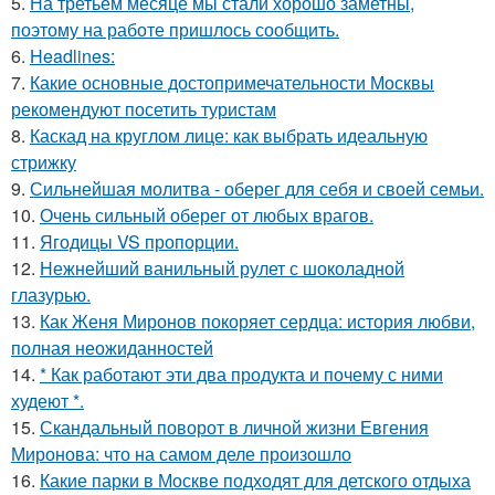
5.
На третьем месяце мы стали хорошо заметны,
поэтому на работе пришлось сообщить.
6.
Headlines:
7.
Какие основные достопримечательности Москвы
рекомендуют посетить туристам
8.
Каскад на круглом лице: как выбрать идеальную
стрижку
9.
Сильнейшая молитва - оберег для себя и своей семьи.
10.
Очень сильный оберег от любых врагов.
11.
Ягодицы VS пропорции.
12.
Нежнейший ванильный рулет с шоколадной
глазурью.
13.
Как Женя Миронов покоряет сердца: история любви,
полная неожиданностей
14.
* Как работают эти два продукта и почему с ними
худеют *.
15.
Скандальный поворот в личной жизни Евгения
Миронова: что на самом деле произошло
16.
Какие парки в Москве подходят для детского отдыха