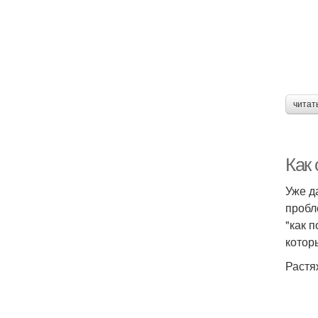
читат
Как 
Уже д
пробл
"как 
котор
Растя