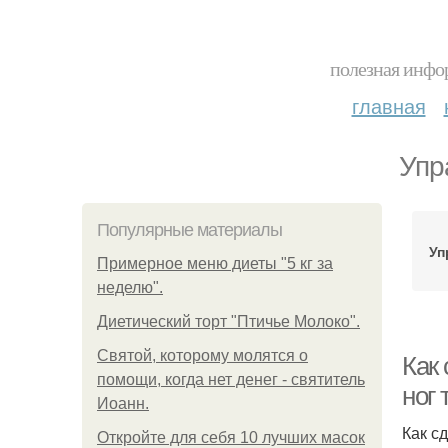
полезная инфор
главная
Упр
Популярные материалы
Уп
Примерное меню диеты "5 кг за
неделю".
Диетический торт "Птичье Молоко".
Святой, которому молятся о
Как
помощи, когда нет денег - святитель
ног 
Иоанн.
Как с
Откройте для себя 10 лучших масок