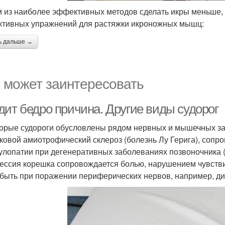
 из наиболее эффективных методов сделать икры меньше, я
тивных упражнений для растяжки икроножных мышц:
ь дальше →
 может заинтересовать
дит бедро причина. Другие виды судорог
орые судороги обусловлены рядом нервных и мышечных заб
оковой амиотрофический склероз (болезнь Лу Герига), со
улопатии при дегенеративных заболеваниях позвоночника (г
ессия корешка сопровождается болью, нарушением чувствит
 быть при поражении периферических нервов, например, ди