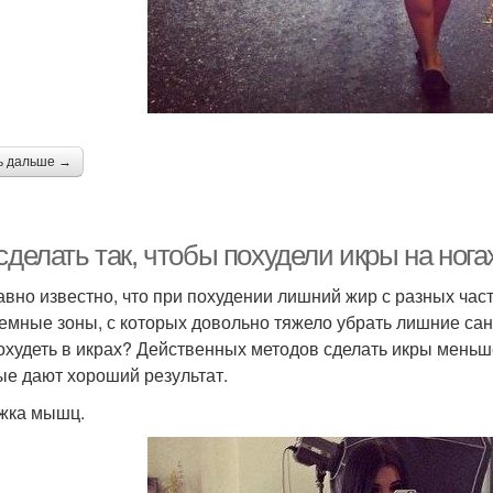
ь дальше →
сделать так, чтобы похудели икры на ногах
авно известно, что при похудении лишний жир с разных час
емные зоны, с которых довольно тяжело убрать лишние сан
похудеть в икрах? Действенных методов сделать икры меньш
ые дают хороший результат.
жка мышц.