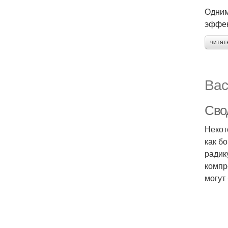
Одним
эффек
читат
Вас
Сво
Некот
как б
радик
компр
могут