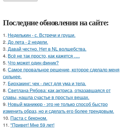
Последние обновления на сайте:
1.
Неделькин - с. Встречи и груши.
2.
До лета - 2 недели.
3.
Давай честно. Нет в NL волшебства.
4.
Всё не так просто, как кажется ….
5.
Что может один финик?
6.
Самое провальное решение, которое сделало меня
сильнее.
7.
Биохакинг: чек - лист для ума и тела.
8.
Светлана Рябова: как актриса, отказавшаяся от
славы, нашла счастье в простых вещах.
9.
Новый маникюр - это не только способ быстро
изменить образ, но и сделать его более трендовым.
10.
Паста с беконом.
11.
"Привет! Мне 59 лет!