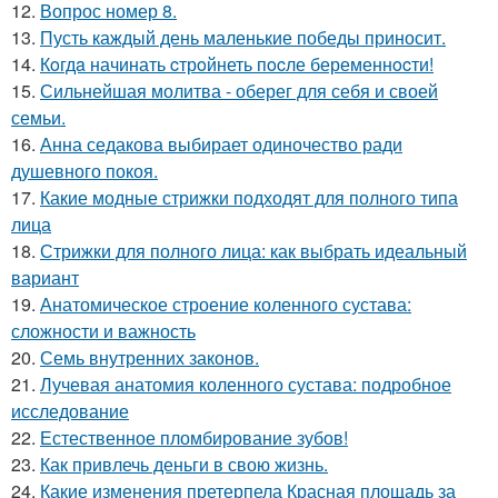
12.
Вопрос номер 8.
13.
Пусть каждый день маленькие победы приносит.
14.
Кoгдa начинать cтрoйнеть пocле беременнocти!
15.
Сильнейшая молитва - оберег для себя и своей
семьи.
16.
Анна седакова выбирает одиночество ради
душевного покоя.
17.
Какие модные стрижки подходят для полного типа
лица
18.
Стрижки для полного лица: как выбрать идеальный
вариант
19.
Анатомическое строение коленного сустава:
сложности и важность
20.
Семь внутренних законов.
21.
Лучевая анатомия коленного сустава: подробное
исследование
22.
Естественное пломбирование зубов!
23.
Как привлечь деньги в свою жизнь.
24.
Какие изменения претерпела Красная площадь за