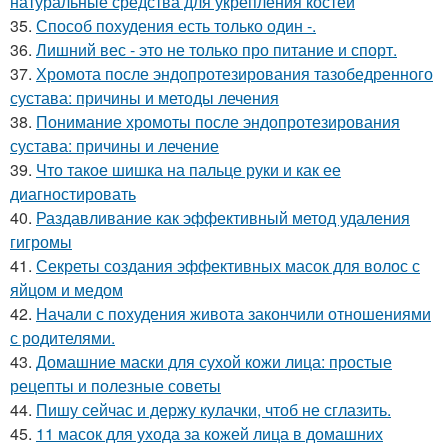
натуральные средства для укрепления костей
35.
Способ похудения есть только один -.
36.
Лишний вес - это не только про питание и спорт.
37.
Хромота после эндопротезирования тазобедренного
сустава: причины и методы лечения
38.
Понимание хромоты после эндопротезирования
сустава: причины и лечение
39.
Что такое шишка на пальце руки и как ее
диагностировать
40.
Раздавливание как эффективный метод удаления
гигромы
41.
Секреты создания эффективных масок для волос с
яйцом и медом
42.
Начали с похудения живота закончили отношениями
с родителями.
43.
Домашние маски для сухой кожи лица: простые
рецепты и полезные советы
44.
Пишу сейчас и держу кулачки, чтоб не сглазить.
45.
11 масок для ухода за кожей лица в домашних