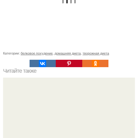
Категории:
белковое похудение
,
домашняя диета
,
творожная диета
Читайте также
Скакалка: польза и вред.