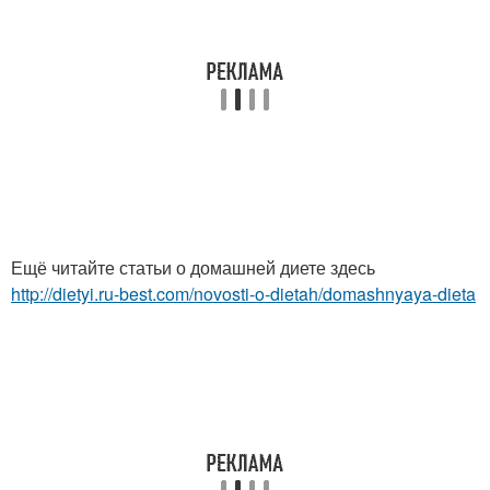
Ещё читайте статьи о домашней диете здесь
http://dietyi.ru-best.com/novosti-o-dietah/domashnyaya-dieta