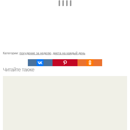
Категории:
похудение за неделю
,
диета на каждый день
Читайте также
Диета "Любимая". За 7 дней уходит до 10 кг.