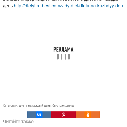
день
http://dietyi.ru-best.com/vidy-diet/dieta-na-kazhdyy-den
Категории:
диета на каждый день
,
быстрая диета
Читайте также