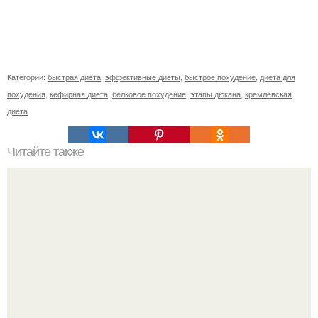
Категории:
быстрая диета
,
эффективные диеты
,
быстрое похудение
,
диета для
похудения
,
кефирная диета
,
белковое похудение
,
этапы дюкана
,
кремлевская
диета
Читайте также
1. три белых фасолины мы замачиваем на ночь в 0. 5
стакане холодной кипяченой воды.