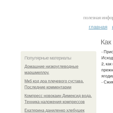
полезная инфор
главная
Как
- При
Исход
Популярные материалы
2, ка
Домашние низкоуглеводные
прежн
маршмеллоу.
ягоди
Мкб код доа плечевого сустава.
- Сжи
Последние комментарии
Компресс новокаин Димексид вода.
Техника наложения компрессов
Екатерина даниленко хлебушек