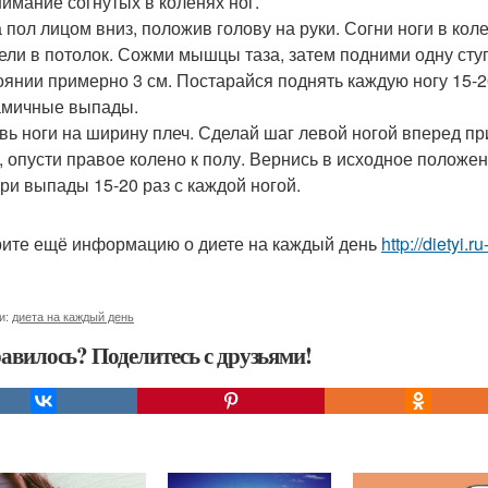
нимание согнутых в коленях ног.
а пол лицом вниз, положив голову на руки. Согни ноги в кол
ели в потолок. Сожми мышцы таза, затем подними одну ступ
оянии примерно 3 см. Постарайся поднять каждую ногу 15-2
амичные выпады.
вь ноги на ширину плеч. Сделай шаг левой ногой вперед при
, опусти правое колено к полу. Вернись в исходное положен
ри выпады 15-20 раз с каждой ногой.
ите ещё информацию о диете на каждый день
http://dietyi.
и:
диета на каждый день
авилось? Поделитесь с друзьями!