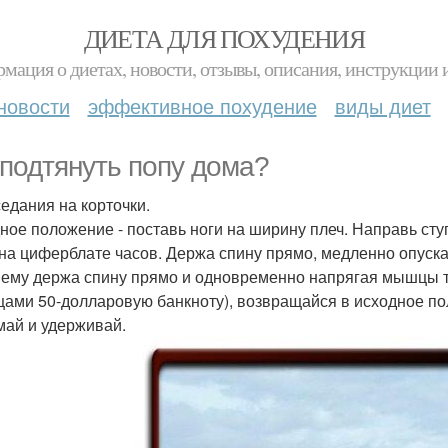
ДИЕТА ДЛЯ ПОХУДЕНИЯ
мация о диетах, новости, отзывы, описания, инструкции 
новости
эффективное похудение
виды диет
 подтянуть попу дома?
седания на корточки.
ное положение - поставь ноги на ширину плеч. Направь сту
к на циферблате часов. Держа спину прямо, медленно опускай
ему держа спину прямо и одновременно напрягая мышцы т
цами 50-долларовую банкноту), возвращайся в исходное п
май и удерживай.