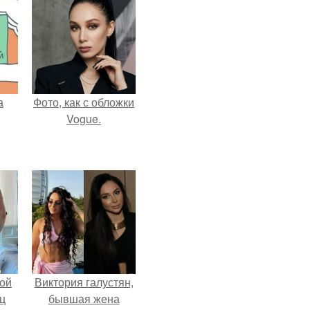
а
Фото, как с обложки
Vogue.
ой
Виктория галустян,
ц
бывшая жена