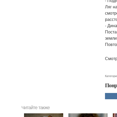
- Под
Ляг н
смотр
расст
- Дин
Поста
земли
Повто
Смотр
Категори
Понр
Читайте также