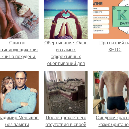
Список
Обертывание. Одно
Про натрий н
отивирующих книг
из самых
КЕТО.
 книг о похудени.
эффективных
обертываний для
похудения бедер и
ягодиц.
ладимир Меньшов
После трёхлетнего
Синдром красн
без памяти
отсутствия в своей
кожи: британе