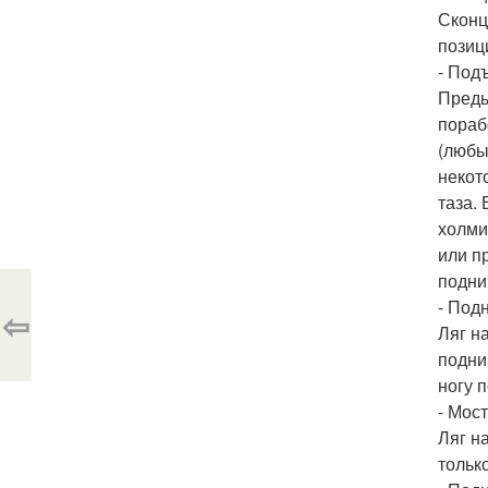
Сконц
позиц
- Под
Преды
пораб
(любы
некот
таза.
холми
или п
подни
- Под
⇦
Ляг н
подни
ногу п
- Мост
Ляг н
тольк