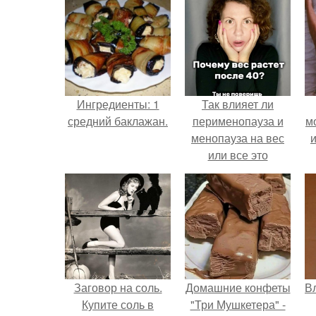
Ингредиенты: 1
Так влияет ли
средний баклажан.
перименопауза и
м
менопауза на вес
и
или все это
ерунда?
Заговор на соль.
Домашние конфеты
В
Купите соль в
"Три Мушкетера" -