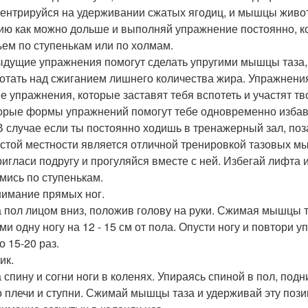
ентрируйся на удерживании сжатых ягодиц, и мышцы живота
ию как можно дольше и выполняй упражнение постоянно, ко
ъем по ступенькам или по холмам.
дущие упражнения помогут сделать упругими мышцы таза,
отать над сжиганием лишнего количества жира. Упражнени
е упражнения, которые заставят тебя вспотеть и участят т
орые формы упражнений помогут тебе одновременно избав
 В случае если ты постоянно ходишь в тренажерный зал, поз
стой местности является отличной тренировкой тазовых мыш
ригласи подругу и прогуляйся вместе с ней. Избегай лифта и
мись по ступенькам.
нимание прямых ног.
а пол лицом вниз, положив голову на руки. Сжимая мышцы 
ми одну ногу на 12 - 15 см от пола. Опусти ногу и повтори
о 15-20 раз.
ик.
а спину и согни ноги в коленях. Упираясь спиной в пол, под
о плечи и ступни. Сжимай мышцы таза и удерживай эту пози