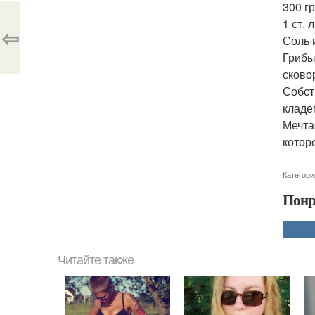
300 г
1 ст. 
⇦
Соль 
Грибы
сково
Собст
кладе
Мечта
котор
Категори
Понр
Читайте также