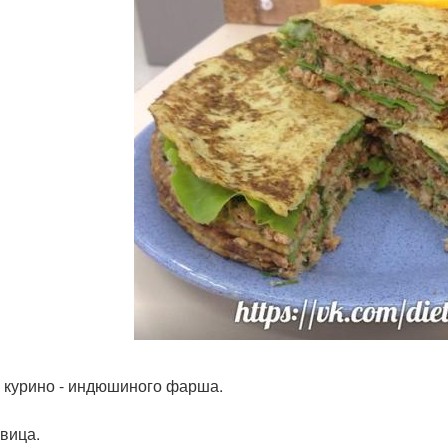
р курино - индюшиного фарша.
овица.