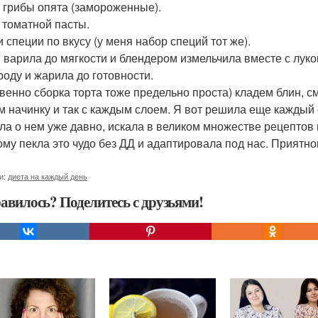
р грибы опята (замороженные).
л томатной пасты.
и специи по вкусу (у меня набор специй тот же).
 варила до мягкости и блендером измельчила вместе с луком
роду и жарила до готовности.
венно сборка торта тоже предельно проста) кладем блин, 
м начинку и так с каждым слоем. Я вот решила еще каждый 
ла о нем уже давно, искала в великом множестве рецептов в
ому пекла это чудо без ДД и адаптировала под нас. Приятно
и:
диета на каждый день
авилось? Поделитесь с друзьями!