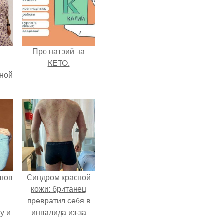
Про натрий на
КЕТО.
мной
шов
Синдром красной
кожи: британец
превратил себя в
у и
инвалида из-за