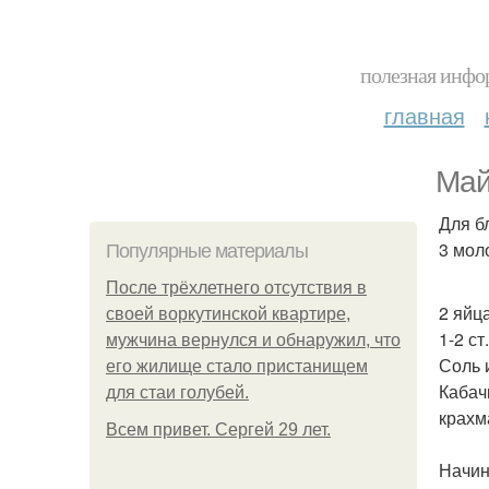
полезная инфор
главная
Май
Для б
3 мол
Популярные материалы
После трёхлетнего отсутствия в
2 яйца
своей воркутинской квартире,
1-2 ст
мужчина вернулся и обнаружил, что
Соль 
его жилище стало пристанищем
Кабач
для стаи голубей.
крахм
Всем привет. Сергей 29 лет.
Начин