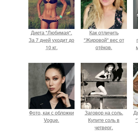
Диета "Любимая".
Как отличить
За 7 дней уходит до
"Жировой" вес от
10 кг.
отёков.
Фото, как с обложки
Заговор на соль.
Д
Vogue.
Купите соль в
"
четверг.