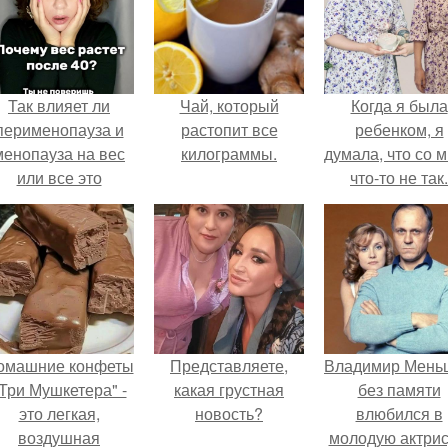
Так влияет ли
Чай, который
Когда я была
перименопауза и
растопит все
ребенком, я
менопауза на вес
килограммы.
думала, что со 
или все это
что-то не так.
ерунда?
омашние конфеты
Представляете,
Владимир Мень
Три Мушкетера" -
какая грустная
без памяти
это легкая,
новость?
влюбился в
воздушная
молодую актрис