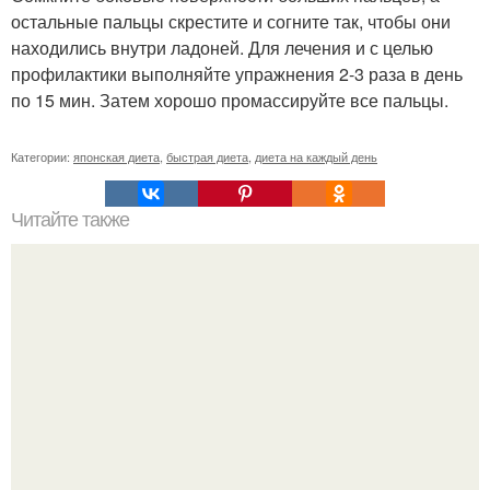
остальные пальцы скрестите и согните так, чтобы они
находились внутри ладоней. Для лечения и с целью
профилактики выполняйте упражнения 2-3 раза в день
по 15 мин. Затем хорошо промассируйте все пальцы.
Категории:
японская диета
,
быстрая диета
,
диета на каждый день
Читайте также
Куриное Филе в сливочно - грибном соусе.