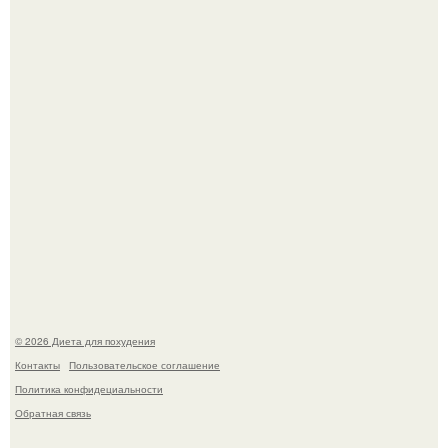
Как разогнать метаболизм.
Это Моника - ей 26.
© 2026 Диета для похудения
Контакты
Пользовательское соглашение
Политика конфидециальности
Обратная связь