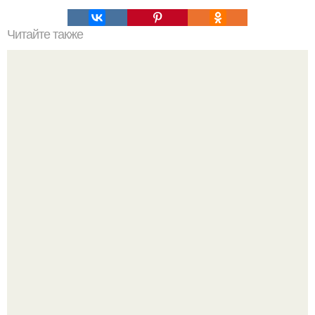
Читайте также
Программа питания для набора массы и роста мышц.
Как отличить "Жировой" вес от отёков.