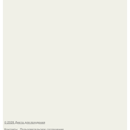
После трёхлетнего отсутствия в своей воркутинской
квартире, мужчина вернулся и обнаружил, что его
жилище стало пристанищем для стаи голубей.
Виктория галустян, бывшая жена юмориста Михаила
галустяна, рассказала о неожиданных последствиях
развода.
© 2026 Диета для похудения
Контакты
Пользовательское соглашение