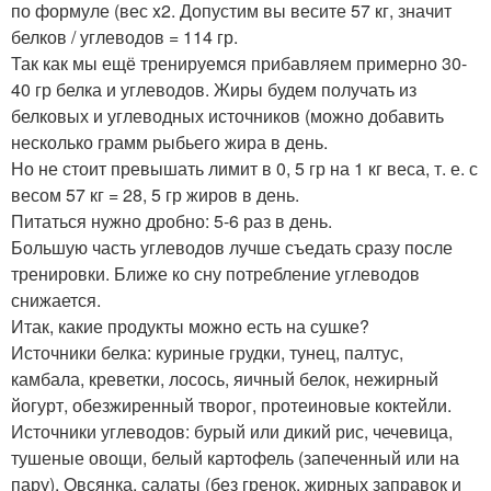
по формуле (вес x2. Допустим вы весите 57 кг, значит
белков / углеводов = 114 гр.
Так как мы ещё тренируемся прибавляем примерно 30-
40 гр белка и углеводов. Жиры будем получать из
белковых и углеводных источников (можно добавить
несколько грамм рыбьего жира в день.
Но не стоит превышать лимит в 0, 5 гр на 1 кг веса, т. е. с
весом 57 кг = 28, 5 гр жиров в день.
Питаться нужно дробно: 5-6 раз в день.
Большую часть углеводов лучше съедать сразу после
тренировки. Ближе ко сну потребление углеводов
снижается.
Итак, какие продукты можно есть на сушке?
Источники белка: куриные грудки, тунец, палтус,
камбала, креветки, лосось, яичный белок, нежирный
йогурт, обезжиренный творог, протеиновые коктейли.
Источники углеводов: бурый или дикий рис, чечевица,
тушеные овощи, белый картофель (запеченный или на
пару), Овсянка, салаты (без гренок, жирных заправок и