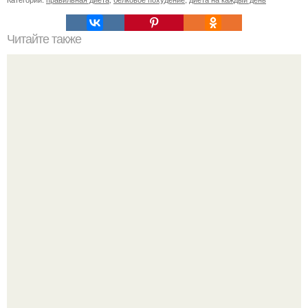
Читайте также
Массируя палец по 1 минуте в день, поразишься тому,
что случится с твоим телом.