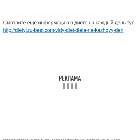
Смотрите ещё информацию о диете на каждый день тут
http://dietyi.ru-best.com/vidy-diet/dieta-na-kazhdyy-den
Категории:
правильная диета
,
белковое похудение
,
диета на каждый день