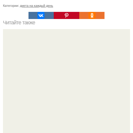
Категории:
диета на каждый день
Читайте также
Как согнать вес за ночь. Kак согнать 1, 5 кг за ночь