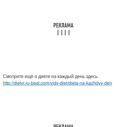
Смотрите ещё о диете на каждый день здесь
http://dietyi.ru-best.com/vidy-diet/dieta-na-kazhdyy-den