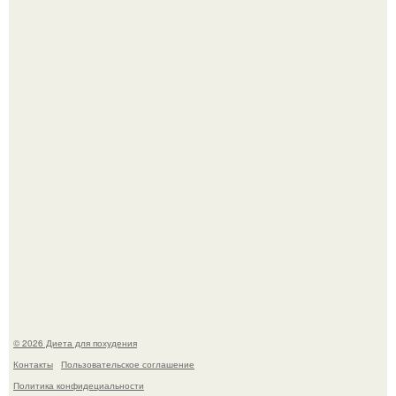
После трёхлетнего отсутствия в своей воркутинской
квартире, мужчина вернулся и обнаружил, что его
жилище стало пристанищем для стаи голубей.
Виктория галустян, бывшая жена юмориста Михаила
галустяна, рассказала о неожиданных последствиях
развода.
© 2026 Диета для похудения
Контакты
Пользовательское соглашение
Политика конфидециальности