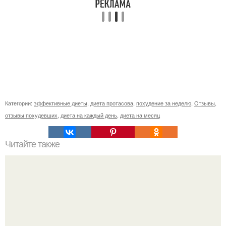
Категории:
эффективные диеты
,
диета протасова
,
похудение за неделю
,
Отзывы
,
отзывы похудевших
,
диета на каждый день
,
диета на месяц
Читайте также