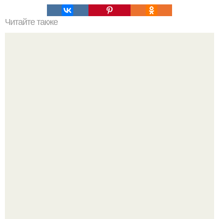
Читайте также
А вы знали, что:
Как отличить "Жировой" вес от отёков.