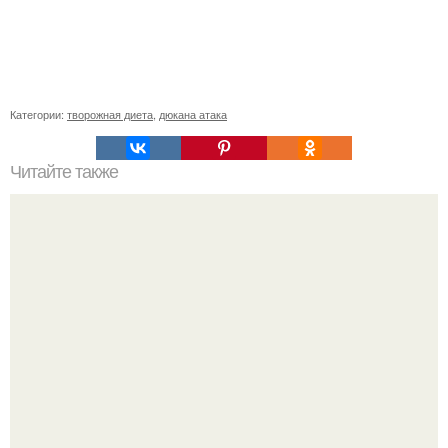
Категории:
творожная диета
,
дюкана атака
Читайте также
Хочу поделиться своим рецептом.