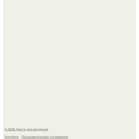
180626: вау, прошло уже 4 месяца с тех пор, как Чо боа
родила.
Это Моника - ей 26.
© 2026 Диета для похудения
Контакты
Пользовательское соглашение