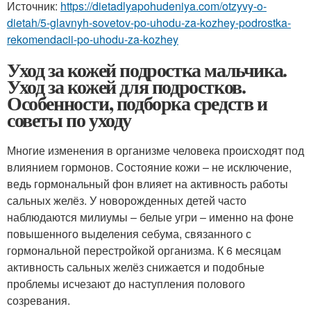
Источник:
https://dietadlyapohudeniya.com/otzyvy-o-
dietah/5-glavnyh-sovetov-po-uhodu-za-kozhey-podrostka-
rekomendacii-po-uhodu-za-kozhey
Уход за кожей подростка мальчика.
Уход за кожей для подростков.
Особенности, подборка средств и
советы по уходу
Многие изменения в организме человека происходят под
влиянием гормонов. Состояние кожи – не исключение,
ведь гормональный фон влияет на активность работы
сальных желёз. У новорожденных детей часто
наблюдаются милиумы – белые угри – именно на фоне
повышенного выделения себума, связанного с
гормональной перестройкой организма. К 6 месяцам
активность сальных желёз снижается и подобные
проблемы исчезают до наступления полового
созревания.