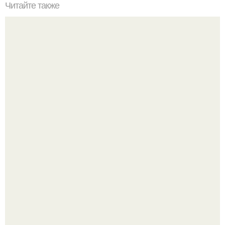
Читайте также
Диета "Любимая". За 7 дней уходит до 10 кг.
Как отличить "Жировой" вес от отёков.