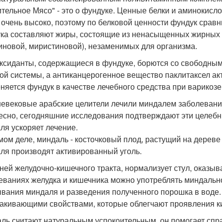
ительное Мясо" - это о фундуке. Ценные белки и аминокисл
 очень высоко, поэтому по белковой ценности фундук сравн
ка составляют жиры, состоящие из ненасыщенных жирных к
иновой, миристиновой), незаменимых для организма.
ксиданты, содержащиеся в фундуке, борются со свободным
ой системы, а антиканцерогенное вещество паклитаксел ак
няется фундук в качестве лечебного средства при варикоз
евековые арабские целители лечили миндалем заболевания
есно, сегодняшние исследования подтверждают эти целебн
ля ускоряет лечение.
мом деле, миндаль - косточковый плод, растущий на дереве 
ля производят активированный уголь.
ней желудочно-кишечного тракта, нормализует стул, оказыв
еваниях желудка и кишечника можно употреблять миндально
вания миндаля и разведения полученного порошка в воде.
акивающими свойствами, которые облегчают проявления к
ль считают натуральным успокоительным, он помогает спра