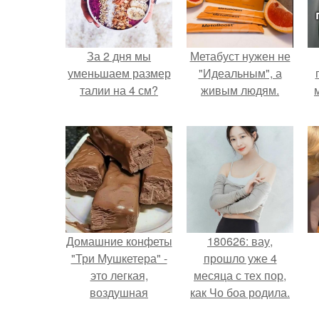
За 2 дня мы
Метабуст нужен не
уменьшаем размер
"Идеальным", а
талии на 4 см?
живым людям.
Домашние конфеты
180626: вау,
"Три Мушкетера" -
прошло уже 4
это легкая,
месяца с тех пор,
воздушная
как Чо боа родила.
шоколадная нуга,