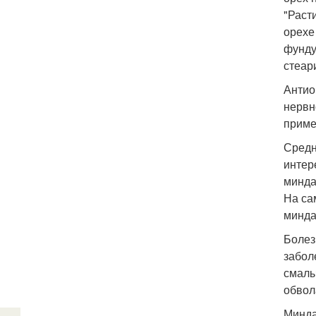
"Раст
орехе
фунду
стеар
Антио
нервн
приме
Средн
интер
минда
На са
минда
Болез
забол
смалы
обвол
Минда