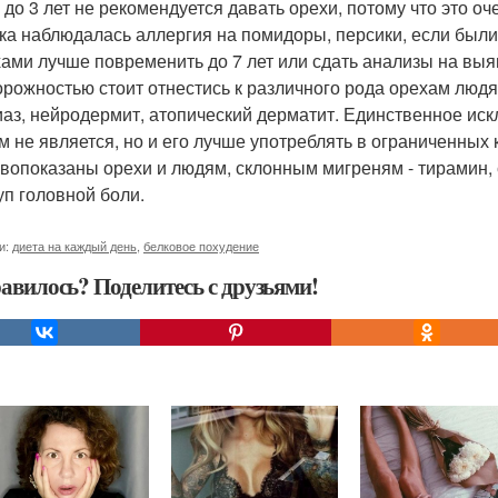
 до 3 лет не рекомендуется давать орехи, потому что это оч
ка наблюдалась аллергия на помидоры, персики, если были
хами лучше повременить до 7 лет или сдать анализы на вы
орожностью стоит отнестись к различного рода орехам лю
иаз, нейродермит, атопический дерматит. Единственное иск
м не является, но и его лучше употреблять в ограниченных 
вопоказаны орехи и людям, склонным мигреням - тирамин,
уп головной боли.
и:
диета на каждый день
,
белковое похудение
авилось? Поделитесь с друзьями!