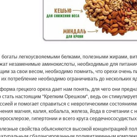
 богаты легкоусвояемыми белками, полезными жирами, вит
жат незаменимые аминокислоты, необходимые для питания
щим за свои весом, необходимо помнить, что орехи очень п
 их потребление необходимо ограничивать до нескольких яд
форма грецкого ореха дает нам понять, для чего они предна
 стать настоящим "Крепким Орешком", ведь он стимулирует 
ссией и помогает справиться с невротическими состояниям
нения магния, калия, кобальта, железа, йода в сочетании
теросклерозе, гипертонии и всего круга сердечнососудисты
олезные свойства объясняются высокой концентрацией поле
натуральным сбалансированным поливитаминным комплек