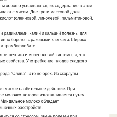
оты хорошо усваиваются, их содержание в этом
ивают с мясом. Две трети массовой доли
ислот (олеиновой, линолевой, пальмитиновой,
и радикалами, калий и кальций полезны для
тивно борется с раковыми клетками. Широко
е и тромбофлебите.
 кишечника и мочеполовой системы, и, что
ые свойства. Употребление плодов сладкого
рода "Слива". Это не орех. Из скорлупы
ая мягкое слабительное действие. При
е молочко, которое изготавливается путем
 Миндальное молоко обладает
ишечных расстройств.
виться со стрессом, очень полезен при