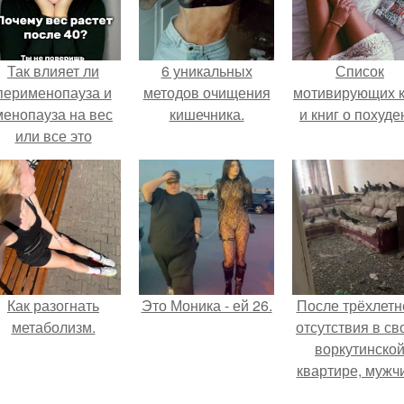
Так влияет ли
6 уникальных
Список
перименопауза и
методов очищения
мотивирующих к
менопауза на вес
кишечника.
и книг о похуде
или все это
ерунда?
Как разогнать
Это Моника - ей 26.
После трёхлетн
метаболизм.
отсутствия в св
воркутинско
квартире, мужч
вернулся и