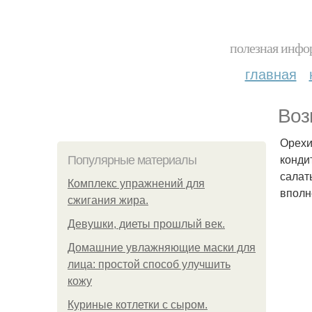
полезная инфор
главная
Воз
Орехи
конди
Популярные материалы
салат
Комплекс упражнений для
вполн
сжигания жира.
Девушки, диеты прошлый век.
Домашние увлажняющие маски для
лица: простой способ улучшить
кожу
Куриные котлетки с сыром.