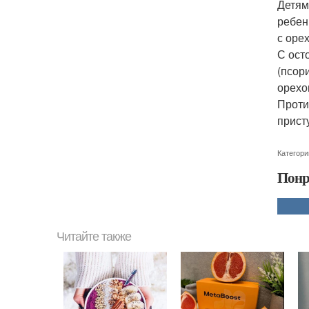
Детям
ребен
с оре
С ост
(псор
орехо
Проти
прист
Категори
Понр
Читайте также