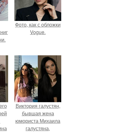
Фото, как с обложки
ниг
Vogue.
ни.
его
Виктория галустян,
оей
бывшая жена
й
юмориста Михаила
ина
галустяна,
рассказала о