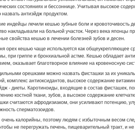
ических состояниях и бессоннице. Учитывая высокое содер
 назвать антиэйдж продуктом.
ие индейцы лечили кешью зубные боли и кровоточивость дес
тво накладывали на больной участок. Через века японцы п
ные свойства кешью в лечении болезней зубов и десен.
ня орех кешью чаще используется как общеукрепляющее ср
мы, при гриппе и бронхиальной астме. Кешью обладает ан
вием, оказывает благотворное влияние на кровеносную сис
ильными орешками можно назвать фисташки за их уникаль
ий, комплекс антиоксидантов, высокое содержание витамин
йдж - диеты. Каротиноиды, входящие в состав фисташек, по
лению костной ткани, зубов, а высокое содержание клетчат
шки считаются афродизиаком, они усиливают потенцию, у
жность сперматозоидов.
 очень калорийны, поэтому людям с избыточным весом сле
 чтобы не перегружать печень, пищеварительный тракт, и н