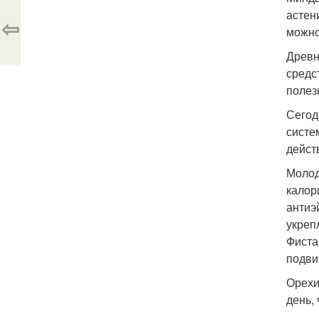
астен
⇦
можно
Древн
средс
полез
Сегод
систе
дейст
Молод
калор
антиэ
укреп
Фиста
подви
Орехи
день,