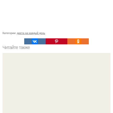
Категории:
диета на каждый день
Читайте также
Тортик моркошка с лимонным кремом чередование.