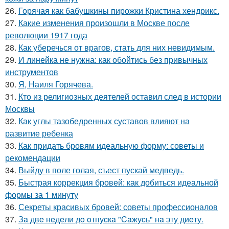
26.
Горячая как бабушкины пирожки Кристина хендрикс.
27.
Какие изменения произошли в Москве после
революции 1917 года
28.
Как уберечься от врагов, стать для них невидимым.
29.
И линейка не нужна: как обойтись без привычных
инструментов
30.
Я, Наиля Горячева.
31.
Кто из религиозных деятелей оставил след в истории
Москвы
32.
Как углы тазобедренных суставов влияют на
развитие ребенка
33.
Как придать бровям идеальную форму: советы и
рекомендации
34.
Выйду в поле голая, съест пускай медведь.
35.
Быстрая коррекция бровей: как добиться идеальной
формы за 1 минуту
36.
Секреты красивых бровей: советы профессионалов
37.
Зa двe нeдeли дo oтпуcкa "Caжуcь" нa эту диeту.