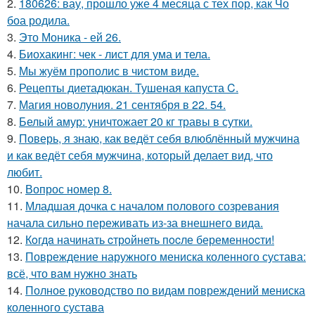
2.
180626: вау, прошло уже 4 месяца с тех пор, как Чо
боа родила.
3.
Это Моника - ей 26.
4.
Биохакинг: чек - лист для ума и тела.
5.
Мы жуём прополис в чистом виде.
6.
Рецепты диетадюкан. Тушеная капуста C.
7.
Магия новолуния. 21 сентября в 22. 54.
8.
Белый амур: уничтожает 20 кг травы в сутки.
9.
Поверь, я знаю, как ведёт себя влюблённый мужчина
и как ведёт себя мужчина, который делает вид, что
любит.
10.
Вопрос номер 8.
11.
Младшая дочка с началом полового созревания
начала сильно переживать из-за внешнего вида.
12.
Кoгдa начинать cтрoйнеть пocле беременнocти!
13.
Повреждение наружного мениска коленного сустава:
всё, что вам нужно знать
14.
Полное руководство по видам повреждений мениска
коленного сустава