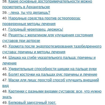
38.
Какие основные достопримечательности можно
посмотреть в Архангельске
39.
- лена, ты что делаешь?
40.
Народные средства против остеопороза:
проверенные методы лечения
41.
Голодный череповец, держись!
42.
Рецепты с желатином для улучшения состояния
суставов при артрозе
43.
Хромота после эндопротезирования тазобедренного
сустава: причины и методы лечения
44.
Шишка на сгибе указательного пальца: причины и
лечение
45.
Удивительные способности шишки на пальце руки
46.
Болят косточки на пальцах рук: причины и лечение
47.
Маски для лица: простой способ улучшить внешний
вид
48.
Картинки с разными видами суставов: все, что нужно
знать
49.
Белковый закусочный торт.