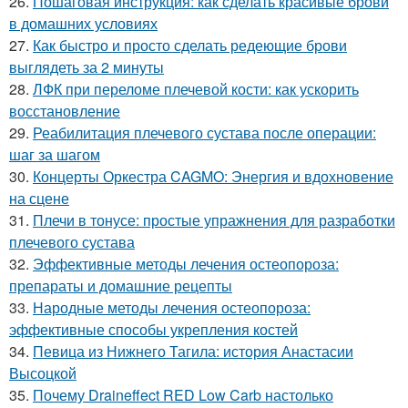
26.
Пошаговая инструкция: как сделать красивые брови
в домашних условиях
27.
Как быстро и просто сделать редеющие брови
выглядеть за 2 минуты
28.
ЛФК при переломе плечевой кости: как ускорить
восстановление
29.
Реабилитация плечевого сустава после операции:
шаг за шагом
30.
Концерты Оркестра CAGMO: Энергия и вдохновение
на сцене
31.
Плечи в тонусе: простые упражнения для разработки
плечевого сустава
32.
Эффективные методы лечения остеопороза:
препараты и домашние рецепты
33.
Народные методы лечения остеопороза:
эффективные способы укрепления костей
34.
Певица из Нижнего Тагила: история Анастасии
Высоцкой
35.
Почему Draineffect RED Low Carb настолько