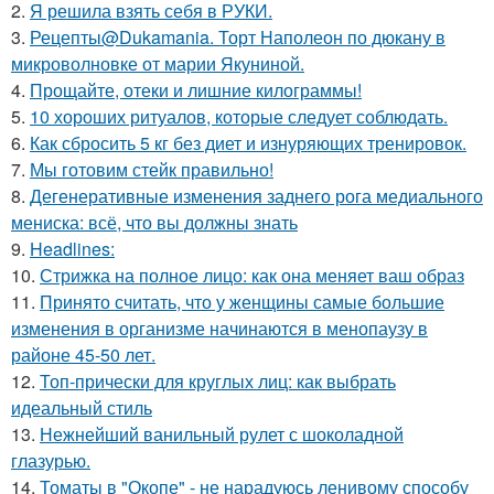
2.
Я решила взять себя в РУКИ.
3.
Рецепты@Dukamania. Торт Наполеон по дюкану в
микроволновке от марии Якуниной.
4.
Прощайте, отеки и лишние килограммы!
5.
10 хороших ритуалов, которые следует соблюдать.
6.
Как сбросить 5 кг без диет и изнуряющих тренировок.
7.
Мы готовим стейк правильно!
8.
Дегенеративные изменения заднего рога медиального
мениска: всё, что вы должны знать
9.
Headlines:
10.
Стрижка на полное лицо: как она меняет ваш образ
11.
Принято считать, что у женщины самые большие
изменения в организме начинаются в менопаузу в
районе 45-50 лет.
12.
Топ-прически для круглых лиц: как выбрать
идеальный стиль
13.
Нежнейший ванильный рулет с шоколадной
глазурью.
14.
Томаты в "Окопе" - не нарадуюсь ленивому способу