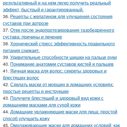
результативный и на нем легко получить реальный
эффект, быстрый и гарантированный.
36.
Рецепты с желатином для улучшения состояния
суставов при артрозе
37.
Отек после эндопротезирования тазобедренного
сустава: причины и лечение
38.
Хронический стресс эффективность правильного
питания снижает.
39.
Удивительные способности шишки на пальце руки
40.
Понимание анатомии суставов кистей и пальцев
41.
Яичная маска для волос: секреты здоровых и
блестящих волос
42.
Сделать маски от морщин в домашних условиях:
простые рецепты и инструкции
43.
Получите блестящий и здоровый вид кожи с
домашними масками для сухой кожи
44.
Домашние увлажняющие маски для лица: простой
способ улучшить кожу
45.
Омолаживающие маски для домашних условий: как