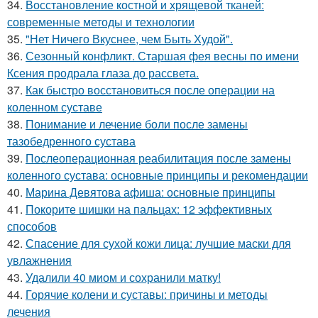
34.
Восстановление костной и хрящевой тканей:
современные методы и технологии
35.
"Нет Ничего Вкуснее, чем Быть Худой".
36.
Сезонный конфликт. Старшая фея весны по имени
Ксения продрала глаза до рассвета.
37.
Как быстро восстановиться после операции на
коленном суставе
38.
Понимание и лечение боли после замены
тазобедренного сустава
39.
Послеоперационная реабилитация после замены
коленного сустава: основные принципы и рекомендации
40.
Марина Девятова афиша: основные принципы
41.
Покорите шишки на пальцах: 12 эффективных
способов
42.
Спасение для сухой кожи лица: лучшие маски для
увлажнения
43.
Удалили 40 миом и сохранили матку!
44.
Горячие колени и суставы: причины и методы
лечения