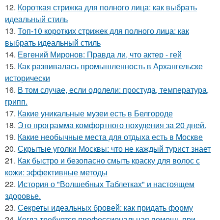
12.
Короткая стрижка для полного лица: как выбрать
идеальный стиль
13.
Топ-10 коротких стрижек для полного лица: как
выбрать идеальный стиль
14.
Евгений Миронов: Правда ли, что актер - гей
15.
Как развивалась промышленность в Архангельске
исторически
16.
В том случае, если одолели: простуда, температура,
грипп.
17.
Какие уникальные музеи есть в Белгороде
18.
Это программа комфортного похудения за 20 дней.
19.
Какие необычные места для отдыха есть в Москве
20.
Скрытые уголки Москвы: что не каждый турист знает
21.
Как быстро и безопасно смыть краску для волос с
кожи: эффективные методы
22.
История о "Волшебных Таблетках" и настоящем
здоровье.
23.
Секреты идеальных бровей: как придать форму
24.
Когда требуется профессиональная помощь при