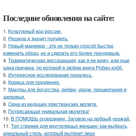
Последние обновления на сайте:
1.
Культурный код россии.
2.
Решила я значит похудеть.
3.
Новый маникюр - это не только способ быстро
изменить образ, но и сделать его более трендовым.
4.
Травматическая диссоциация, как я ее вижу, или еще
одна причина, по которой я люблю книги Робин хобб.
5.
Интересное исследование попалось.
6.
Корица для похудения.
7.
Мантры для богатства, любви, удачи, процветания и
здоровья.
8.
Одна из ведущих христианских молитв.
9.
Потрясающая уникальная молитва!
10.
В ПОМОЩЬ огороднику. Заговор на добрый урожай.
11.
Топ стрижек для круглолицых женщин: как выбрать
идеальный стиль, который вытянет лицо