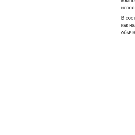
компо
испол
В сос
как н
обычн