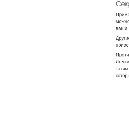
Сек
Приме
можно
ваши 
Други
приос
Проти
Ломки
таким
котор