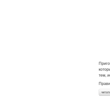
Приго
котор
тем, 
Прави
читат