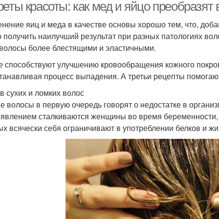
реты красоты: как мед и яйцо преобразят
нение яиц и меда в качестве основы хорошо тем, что, доб
 получить наилучший результат при разных патологиях вол
волосы более блестящими и эластичными.
е способствуют улучшению кровообращения кожного покров
танавливая процесс выпадения. А третьи рецепты помогают
в сухих и ломких волос
е волосы в первую очередь говорят о недостатке в организ
 явлением сталкиваются женщины во время беременности, м
ых всячески себя ограничивают в употреблении белков и жи