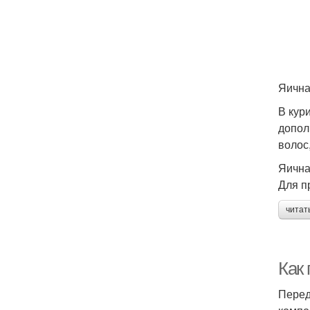
Яична
В кур
допол
волос
Яична
Для п
читат
Как
Перед