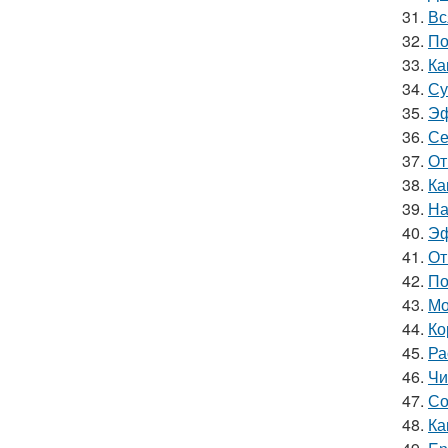
31.
Вс
32.
По
33.
Ка
34.
Су
35.
Эф
36.
Се
37.
От
38.
Ка
39.
На
40.
Эф
41.
От
42.
По
43.
Мо
44.
Ко
45.
Ра
46.
Чи
47.
Со
48.
Ка