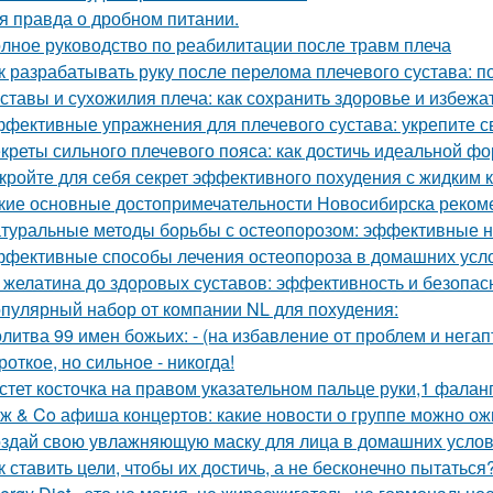
я правда о дробном питании.
лное руководство по реабилитации после травм плеча
к разрабатывать руку после перелома плечевого сустава: п
ставы и сухожилия плеча: как сохранить здоровье и избежа
фективные упражнения для плечевого сустава: укрепите с
креты сильного плечевого пояса: как достичь идеальной ф
кройте для себя секрет эффективного похудения с жидким 
кие основные достопримечательности Новосибирска рекоме
туральные методы борьбы с остеопорозом: эффективные 
фективные способы лечения остеопороза в домашних усл
 желатина до здоровых суставов: эффективность и безопас
пулярный набор от компании NL для похудения:
литва 99 имен божьих: - (на избавление от проблем и нега
роткое, но сильное - никогда!
стет косточка на правом указательном пальце руки,1 фалан
ж & Co афиша концертов: какие новости о группе можно ож
здай свою увлажняющую маску для лица в домашних усло
к ставить цели, чтобы их достичь, а не бесконечно пытаться