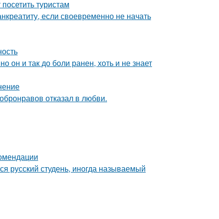
посетить туристам
анкреатиту, если своевременно не начать
ность
о он и так до боли ранен, хоть и не знает
нение
Добронравов отказал в любви.
комендации
ся русский студень, иногда называемый