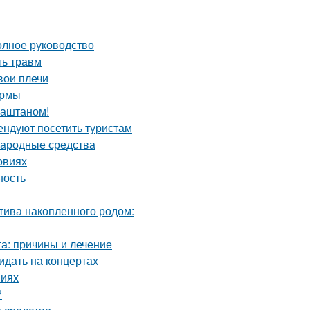
олное руководство
ть травм
вои плечи
ормы
каштаном!
ндуют посетить туристам
народные средства
овиях
ность
птива накопленного родом:
га: причины и лечение
идать на концертах
виях
?