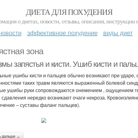
ДИЕТА ДЛЯ ПОХУДЕНИЯ
мация о диетах, новости, отзывы, описания, инструкции 
новости
эффективное похудение
виды диет
ястная зона
вмы запястья и кисти. Ушиб кисти и паль
ьные ушибы кисти и пальцев обычно возникают при ударе,
нностями таких травм являются выраженный болевой синдро
ые ушибы руки сопровождаются онемением , ощущением т
 сдавления нередко возникают очаги некроза. Кровоизлия
ючение – суставы фаланг пальцев).
ь дальше →