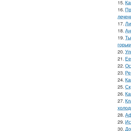
15.
Ка
16.
Пр
лечен
17.
Ли
18.
Ан
19.
Ты
горьки
20.
Ул
21.
Ее
22.
Ос
23.
Ре
24.
Ка
25.
Ск
26.
Ка
27.
Кл
холод
28.
Аф
29.
Ис
30.
До