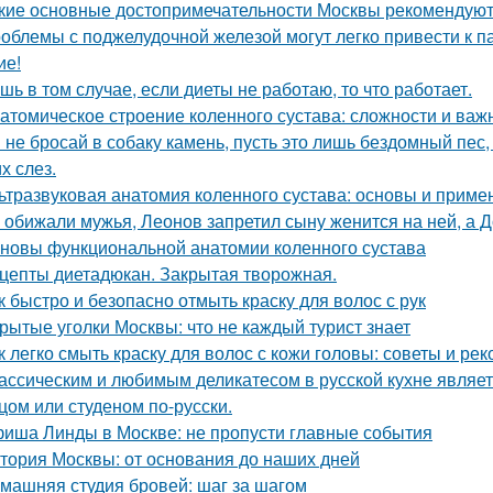
кие основные достопримечательности Москвы рекомендуют 
облемы с поджелудочной железой могут легко привести к п
ие!
шь в том случае, если диеты не работаю, то что работает.
атомическое строение коленного сустава: сложности и важ
 не бросай в собаку камень, пусть это лишь бездомный пес, н
х слез.
ьтразвуковая анатомия коленного сустава: основы и приме
 обижали мужья, Леонов запретил сыну женится на ней, а 
новы функциональной анатомии коленного сустава
цепты диетадюкан. Закрытая творожная.
к быстро и безопасно отмыть краску для волос с рук
рытые уголки Москвы: что не каждый турист знает
к легко смыть краску для волос с кожи головы: советы и ре
ассическим и любимым деликатесом в русской кухне являет
цом или студеном по-русски.
иша Линды в Москве: не пропусти главные события
тория Москвы: от основания до наших дней
машняя студия бровей: шаг за шагом