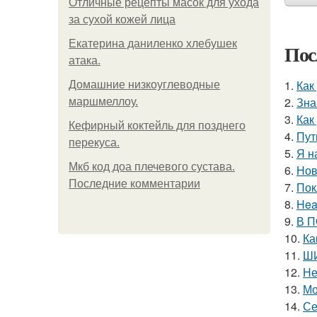
Отличные рецепты масок для ухода
за сухой кожей лица
Екатерина даниленко хлебушек
Пос
атака.
1.
Как
Домашние низкоуглеводные
2.
Зна
маршмеллоу.
3.
Как
Кефирный коктейль для позднего
4.
Пут
перекуса.
5.
Я н
Мкб код доа плечевого сустава.
6.
Нов
Последние комментарии
7.
Пок
8.
Hea
9.
В П
10.
Ка
11.
ШИ
12.
Не
13.
Мо
14.
Се