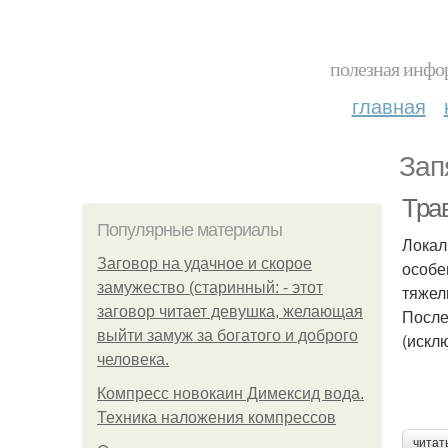
полезная инфор
главная
Зап
Тра
Популярные материалы
Локал
Заговор на удачное и скорое
особе
замужество (старинный: - этот
тяжел
заговор читает девушка, желающая
После
выйти замуж за богатого и доброго
(искл
человека.
Компресс новокаин Димексид вода.
Техника наложения компрессов
читат