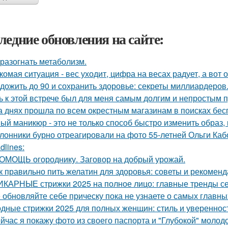
ледние обновления на сайте:
 разогнать метаболизм.
комая ситуация - вес уходит, цифра на весах радует, а вот о
 дожить до 90 и сохранить здоровье: секреты миллиардеров
ь к этой встрече был для меня самым долгим и непростым 
а днях прошла по всем окрестным магазинам в поисках бес
ый маникюр - это не только способ быстро изменить образ, 
лонники бурно отреагировали на фото 55-летней Ольги Кабо
dlines:
ОМОЩЬ огороднику. Заговор на добрый урожай.
к правильно пить желатин для здоровья: советы и рекомен
КАРНЫЕ стрижки 2025 на полное лицо: главные тренды с
 обновляйте себе прическу пока не узнаете о самых главн
дные стрижки 2025 для полных женщин: стиль и увереннос
йчас я покажу фото из своего паспорта и "Глубокой" молодо