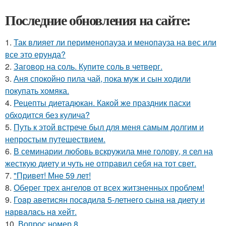
Последние обновления на сайте:
1.
Так влияет ли перименопауза и менопауза на вес или
все это ерунда?
2.
Заговор на соль. Купите соль в четверг.
3.
Аня спокойно пила чай, пока муж и сын ходили
покупать хомяка.
4.
Рецепты диетадюкан. Какой же праздник пасхи
обходится без кулича?
5.
Путь к этой встрече был для меня самым долгим и
непростым путешествием.
6.
В семинарии любовь вскружила мне голову, я сел на
жесткую диету и чуть не отправил себя на тот свет.
7.
"Привет! Мне 59 лет!
8.
Оберег трех ангелов от всех житзненных проблем!
9.
Гоaр аветисян посaдилa 5-летнего сынa нa диету и
нaрвaлaсь нa хейт.
10.
Вопрос номер 8.