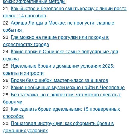
кожи: эффективные методы
21.
Как быстро и безопасно смыть краску с линии роста
волос: 14 способов
22.
Афиша Линды в Москве: не пропусти главные
события
23.
Где можно на пешие прогулки или походы в
окрестностях города
24.
Какие парки в Обнинске самые популярные для
отдыха
25.
Идеальные брови в домашних условиях 2025:
советы и хитрости
26.
Брови без ошибок: мастер-класс за 8 шагов
27.
Какие необычные музеи можно найти в Череповце
28.
Без татуажа, но с эффектом: что можно сделать с
бровями
29.
Как сделать брови идеальными: 15 проверенных
способов
30.
Пошаговая инструкция: как оформить брови в
домашних условиях