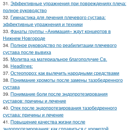
31.
Эффективные упражнения при повреждениях плеча:
полное руководство
32.
Гимнастика для лечения плечевого сустава:
эффективные упражнения и техники
33.
Фанаты группы «Анимация» ждут концертов в
Нижнем Новгороде
34.
Полное руководство по реабилитации плечевого
сустава после вывиха
35.
Молитва на материальное благополучие Св.
36.
Headlines:
37.
Остеопороз: как вылечить народными средствами
38.
Понимание хромоты после замены тазобедренного
сустава
39.
Понимание боли после эндопротезирования
суставов: причины и лечение
40.
Отек после эндопротезирования тазобедренного
сустава: причины и лечение
41.
Повышение качества жизни после
эндопротезирования: как справиться с хромотой