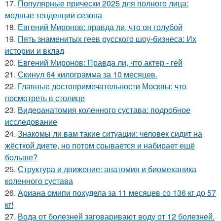
17.
Популярные прически 2025 для полного лица:
модные тенденции сезона
18.
Евгений Миронов: правда ли, что он голубой
19.
Пять знаменитых геев русского шоу-бизнеса: Их
истории и вклад
20.
Евгений Миронов: Правда ли, что актер - гей
21.
Скинул 64 килограмма за 10 месяцев.
22.
Главные достопримечательности Москвы: что
посмотреть в столице
23.
Видеоанатомия коленного сустава: подробное
исследование
24.
Знакомы ли вам такие ситуации: человек сидит на
жёсткой диете, но потом срывается и набирает ещё
больше?
25.
Структура и движение: анатомия и биомеханика
коленного сустава
26.
Ариана омипи похудела за 11 месяцев со 136 кг до 57
кг!
27.
Вода от болезней заговаривают воду от 12 болезней.