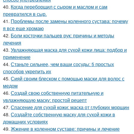
40.
Когда переборщил с сыром и маслом и сам
превратился в сыр.
41.
Проблемы после замены коленного сустава: почему
я все еще хромаю
42.
Боли косточки пальцев рук: причины и методы
лечения
43.
Увлажняющая маска для сухой кожи лица: подбор и
применение
44.
Станьте сильнее, чем ваши сосуды: 5 простых
способов укрепить их
45.
Сияй своим блеском с помощью маски для волос с
медом
46.
Создай свою собственную питательную и
увлажняющую маску: простой рецепт
47.
Спасение для сухой кожи: маска от глубоких морщин
48.
Создайте собственную маску для сухой кожи в
домашних условиях
49.
Жжение в коленном суставе: причины и лечение