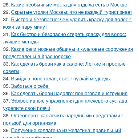
28.
Какие необычные места для отдыха есть в Москве
29.
Скрытые уголки Москвы: что не каждый турист знает
30.
Быстро и безопасно: чем удалить краску для волос с
кожи за пару минут
31.
Как быстро и безопасно стереть краску для волос:
лучшие методы
32.
Какие религиозные общины и культовые сооружения
представлены в Красноярске
33.
Как сделать брови как в салоне: Легкие и простые
советы
34.
Выйду в поле голая, съест пускай медведь.
35.
Заботься о себе.
36.
Как сделать брови надолго: пошаговая инструкция
37.
Эффективные упражнения для плечевого сустава:
укрепите свои плечи
38.
Остеопороз: как лечить народными средствами с
пользой для организма
39.
Получение коллагена из желатина: правильный
способ употребления