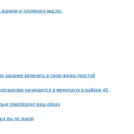
а ванили и топлёного масла.
чше заранее включить в свою жизнь простой
организме начинаются в менопаузу в районе 45-
рые преобразят ваш образ
рых вы не знали