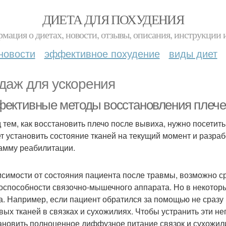
ДИЕТА ДЛЯ ПОХУДЕНИЯ
мация о диетах, новости, отзывы, описания, инструкции 
новости
эффективное похудение
виды диет
даж для ускорения
ективные методы восстановления плечев
 тем, как восстановить плечо после вывиха, нужно посетит
т установить состояние тканей на текущий момент и разраб
амму реабилитации.
исимости от состояния пациента после травмы, возможно с
оспособности связочно-мышечного аппарата. Но в некоторы
а. Например, если пациент обратился за помощью не сразу 
вых тканей в связках и сухожилиях. Чтобы устранить эти н
ановить полноценное диффузное питание связок и сухожил