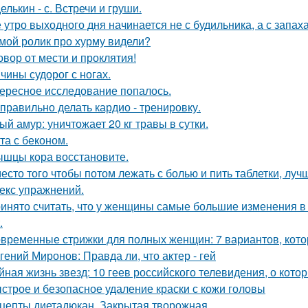
елькин - с. Встречи и груши.
 утро выходного дня начинается не с будильника, а с запах
мой ролик про хурму видели?
овор от мести и проклятия!
чины судорог с ногах.
ересное исследование попалось.
 правильно делать кардио - тренировку.
ый амур: уничтожает 20 кг травы в сутки.
та с беконом.
шцы кора восстановите.
есто того чтобы потом лежать с болью и пить таблетки, лу
екс упражнений.
инято считать, что у женщины самые большие изменения в 
.
временные стрижки для полных женщин: 7 вариантов, кото
гений Миронов: Правда ли, что актер - гей
йная жизнь звезд: 10 геев российского телевидения, о кото
строе и безопасное удаление краски с кожи головы
цепты диетадюкан. Закрытая творожная.