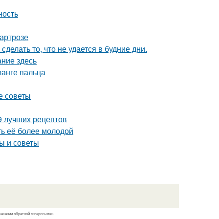
ность
 артрозе
сделать то, что не удается в будние дни.
ание здесь
анге пальца
е советы
9 лучших рецептов
ть её более молодой
ы и советы
казании обратной гиперссылки.