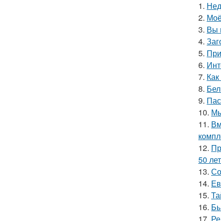
1.
Нед
2.
Моё
3.
Вы 
4.
Заг
5.
При
6.
Инт
7.
Как
8.
Бел
9.
Пас
10.
Мы
11.
Вм
компл
12.
Пр
50 лет
13.
Со
14.
Ев
15.
Та
16.
Бы
17.
Ре