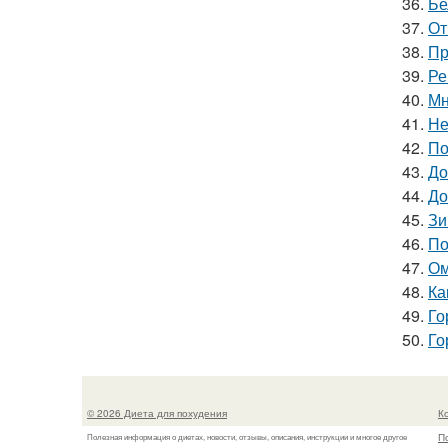
36.
Бе
37.
От
38.
Пр
39.
Ре
40.
Мн
41.
Не
42.
По
43.
До
44.
До
45.
Зи
46.
По
47.
Ом
48.
Ка
49.
Го
50.
Го
© 2026 Диета для похудения
К
П
Полезная информация о диетах, новости, отзывы, описания, инструкции и многое другое