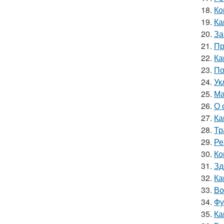
18.
Ко
19.
Ка
20.
За
21.
Пр
22.
Ка
23.
По
24.
Ук
25.
Ма
26.
О 
27.
Ка
28.
Тр
29.
Ре
30.
Ко
31.
Зд
32.
Ка
33.
Во
34.
Фу
35.
Ка