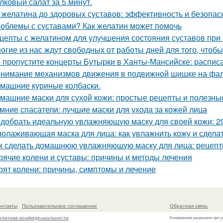
лковый салат за 5 минут.
 желатина до здоровых суставов: эффективность и безопас
облемы с суставами? Как желатин может помочь
цепты с желатином для улучшения состояния суставов при
огие из нас ждут свободных от работы дней для того, чтобы 
 пропустите концерты Бутырки в Ханты-Мансийске: распис
нимание механизмов движения в подвижной шишке на фал
машние куриные колбаски.
машние маски для сухой кожи: простые рецепты и полезны
мние спасатели: лучшие маски для ухода за кожей лица
добрать идеальную увлажняющую маску для своей кожи: 2
олаживающая маска для лица: как увлажнить кожу и сдела
к сделать домашнюю увлажняющую маску для лица: рецепт
рячие колени и суставы: причины и методы лечения
рят колени: причины, симптомы и лечение
онтакты
Пользовательское соглашение
Обратная связь
олитика конфидециальности
Копирование разрешено при у