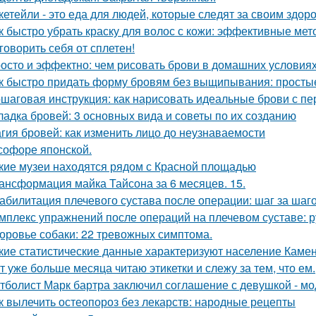
кетейли - это еда для людей, которые следят за своим здор
к быстро убрать краску для волос с кожи: эффективные ме
говорить себя от сплетен!
осто и эффектно: чем рисовать брови в домашних условия
к быстро придать форму бровям без выщипывания: просты
шаговая инструкция: как нарисовать идеальные брови с пе
ладка бровей: 3 основных вида и советы по их созданию
гия бровей: как изменить лицо до неузнаваемости
софоре японской.
кие музеи находятся рядом с Красной площадью
ансформация майка Тайсона за 6 месяцев. 15.
абилитация плечевого сустава после операции: шаг за шаг
мплекс упражнений после операций на плечевом суставе: 
оровье собаки: 22 тревожных симптома.
кие статистические данные характеризуют население Камен
т уже больше месяца читаю этикетки и слежу за тем, что ем.
тболист Марк бартра заключил соглашение с девушкой - мод
к вылечить остеопороз без лекарств: народные рецепты