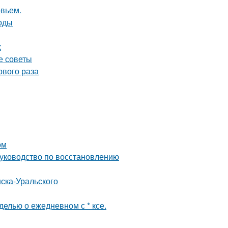
овьем.
тоды
х
е советы
рвого раза
ом
руководство по восстановлению
ска-Уральского
елью о ежедневном с * ксе.