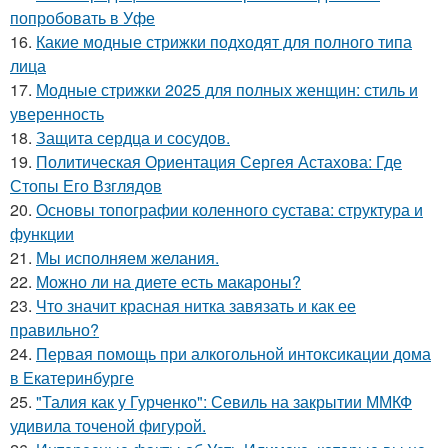
попробовать в Уфе
16.
Какие модные стрижки подходят для полного типа
лица
17.
Модные стрижки 2025 для полных женщин: стиль и
уверенность
18.
Защита сердца и сосудов.
19.
Политическая Ориентация Сергея Астахова: Где
Стопы Его Взглядов
20.
Основы топографии коленного сустава: структура и
функции
21.
Мы исполняем желания.
22.
Можно ли на диете есть макароны?
23.
Что значит красная нитка завязать и как ее
правильно?
24.
Первая помощь при алкогольной интоксикации дома
в Екатеринбурге
25.
"Талия как у Гурченко": Севиль на закрытии ММКФ
удивила точеной фигурой.