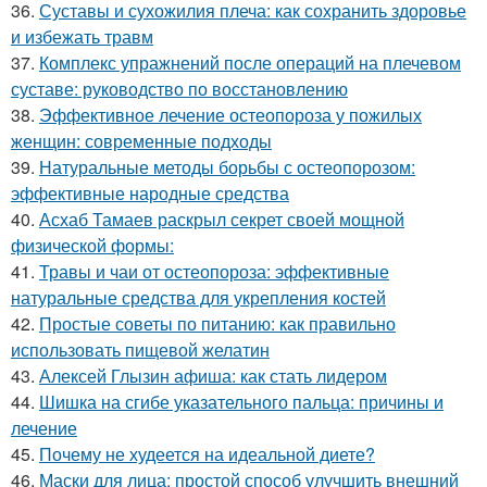
36.
Суставы и сухожилия плеча: как сохранить здоровье
и избежать травм
37.
Комплекс упражнений после операций на плечевом
суставе: руководство по восстановлению
38.
Эффективное лечение остеопороза у пожилых
женщин: современные подходы
39.
Натуральные методы борьбы с остеопорозом:
эффективные народные средства
40.
Асхаб Тамаев раскрыл секрет своей мощной
физической формы:
41.
Травы и чаи от остеопороза: эффективные
натуральные средства для укрепления костей
42.
Простые советы по питанию: как правильно
использовать пищевой желатин
43.
Алексей Глызин афиша: как стать лидером
44.
Шишка на сгибе указательного пальца: причины и
лечение
45.
Почему не худеется на идеальной диете?
46.
Маски для лица: простой способ улучшить внешний