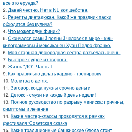
все это ерунда?
2.
Давай честно. Нет в NL волшебства.
3.
Рецепты диетадюкан. Какой же праздник пасхи
обходится без кулича?
4.
Что может один финик?
5.
Скончался самый полный человек в мире - 595-
килограммовый мексиканец Хуан Педро франко.
6.
Моя старшая двоюродная сестра разъелась очень.
7.
Быстрое суфле из творога.
8.
Жизнь "ДО". Часть 1.
9.
Как правильно делать кардио - тренировку.
10.
Молитва о детях.
11.
Заговор, когда нужны срочно деньги!
12.
Детокс - смузи на каждый день недели!
13.
Полное руководство по разрыву мениска: причины,
симптомы и лечение
14.
Какие мастер-классы проводятся в рамках
фестиваля 'Советская сказка
15.
Какие традиционные башкирские блюда стоит