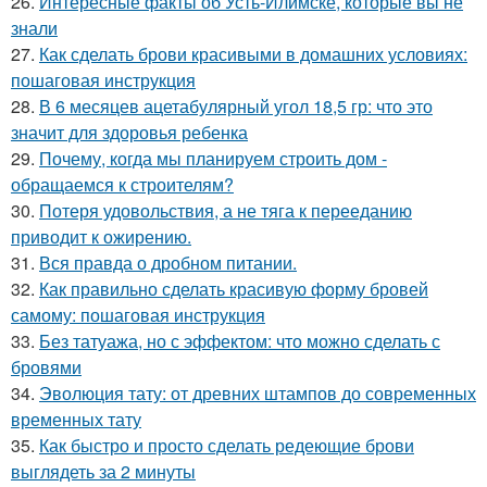
26.
Интересные факты об Усть-Илимске, которые вы не
знали
27.
Как сделать брови красивыми в домашних условиях:
пошаговая инструкция
28.
В 6 месяцев ацетабулярный угол 18,5 гр: что это
значит для здоровья ребенка
29.
Почему, когда мы планируем строить дом -
обращаемся к строителям?
30.
Потеря удовольствия, а не тяга к перееданию
приводит к ожирению.
31.
Вся правда о дробном питании.
32.
Как правильно сделать красивую форму бровей
самому: пошаговая инструкция
33.
Без татуажа, но с эффектом: что можно сделать с
бровями
34.
Эволюция тату: от древних штампов до современных
временных тату
35.
Как быстро и просто сделать редеющие брови
выглядеть за 2 минуты