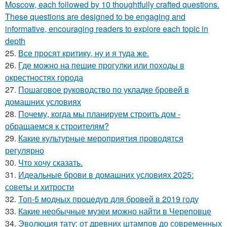
Moscow, each followed by 10 thoughtfully crafted questions.
These questions are designed to be engaging and
informative, encouraging readers to explore each topic in
depth
25.
Все просят критику, ну и я туда же.
26.
Где можно на пешие прогулки или походы в
окрестностях города
27.
Пошаговое руководство по укладке бровей в
домашних условиях
28.
Почему, когда мы планируем строить дом -
обращаемся к строителям?
29.
Какие культурные мероприятия проводятся
регулярно
30.
Что хочу сказать.
31.
Идеальные брови в домашних условиях 2025:
советы и хитрости
32.
Топ-5 модных процедур для бровей в 2019 году
33.
Какие необычные музеи можно найти в Череповце
34.
Эволюция тату: от древних штампов до современных