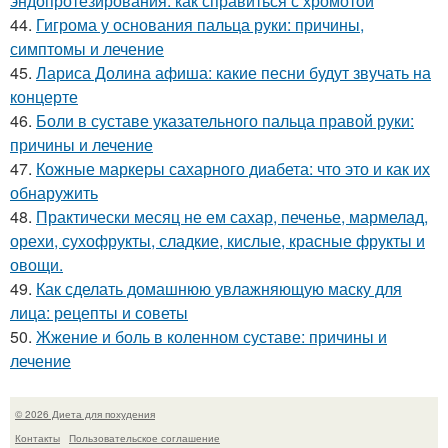
эндопротезирования: как справиться с хромотой
44.
Гигрома у основания пальца руки: причины,
симптомы и лечение
45.
Лариса Долина афиша: какие песни будут звучать на
концерте
46.
Боли в суставе указательного пальца правой руки:
причины и лечение
47.
Кожные маркеры сахарного диабета: что это и как их
обнаружить
48.
Практически месяц не ем сахар, печенье, мармелад,
орехи, сухофрукты, сладкие, кислые, красные фрукты и
овощи.
49.
Как сделать домашнюю увлажняющую маску для
лица: рецепты и советы
50.
Жжение и боль в коленном суставе: причины и
лечение
© 2026 Диета для похудения
Контакты
Пользовательское соглашение