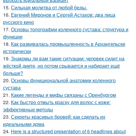
выбрать идеальный вариант
15.
Сильная молитва от любой беды.
16.
Евгений Миронов и Сергей Астахов: два лица
русского кино
17.
Основы топографии коленного сустава: структура и
функции
18.
Как развивалась промышленность в Архангельске
исторически
19.
Знакомы ли вам такие ситуации: человек сидит на
жёсткой диете, но потом срывается и набирает ещё
больше?
20.
Основы функциональной анатомии коленного
сустава
21.
Какие легенды и мифы связаны с Оренбургом
22.
Как быстро отмыть краску для волос с кожи:
эффективные методы
23.
Секреты красивых бровей: как сделать их
идеальными дома
24.
Here is a structured presentation of 6 headlines about