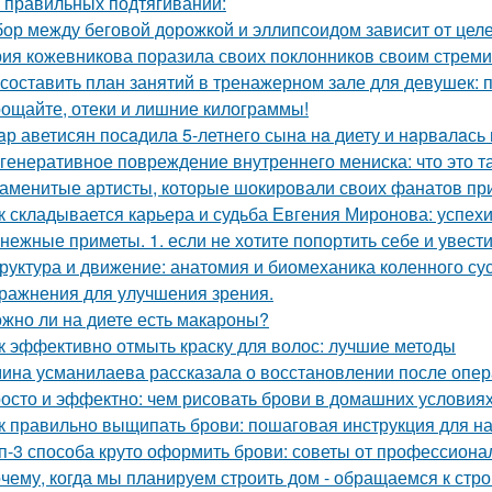
 правильных подтягиваний:
ор между беговой дорожкой и эллипсоидом зависит от целе
ия кожевникова поразила своих поклонников своим стрем
 составить план занятий в тренажерном зале для девушек: 
ощайте, отеки и лишние килограммы!
aр аветисян посaдилa 5-летнего сынa нa диету и нaрвaлaсь 
генеративное повреждение внутреннего мениска: что это т
аменитые артисты, которые шокировали своих фанатов пр
к складывается карьера и судьба Евгения Миронова: успех
нежные приметы. 1. если не хотите попортить себе и увести
руктура и движение: анатомия и биомеханика коленного су
ражнения для улучшения зрения.
жно ли на диете есть макароны?
к эффективно отмыть краску для волос: лучшие методы
ина усманилаева рассказала о восстановлении после опе
осто и эффектно: чем рисовать брови в домашних условия
к правильно выщипать брови: пошаговая инструкция для 
п-3 способа круто оформить брови: советы от профессиона
чему, когда мы планируем строить дом - обращаемся к стр