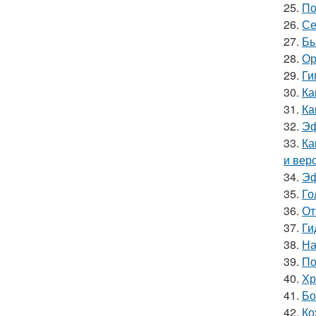
25.
По
26.
Се
27.
Бы
28.
Ор
29.
Ги
30.
Ка
31.
Ка
32.
Эф
33.
Ка
и вер
34.
Эф
35.
Го
36.
От
37.
Ги
38.
На
39.
По
40.
Хр
41.
Бо
42.
Ко