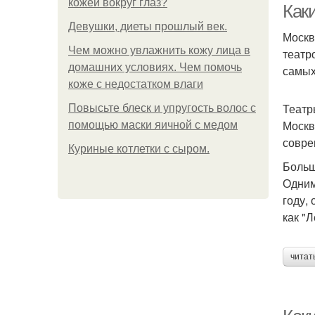
кожей вокруг глаз?
Как
Девушки, диеты прошлый век.
Москв
Чем можно увлажнить кожу лица в
театр
домашних условиях. Чем помочь
самых
коже с недостатком влаги
Театр
Повысьте блеск и упругость волос с
Москв
помощью маски яичной с медом
совре
Куриные котлетки с сыром.
Больш
Одним
году,
как "Л
читат