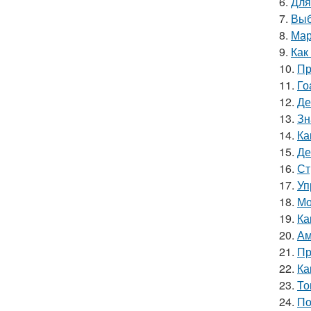
6.
Для
7.
Выб
8.
Мар
9.
Как
10.
Пр
11.
Го
12.
Де
13.
Зн
14.
Ка
15.
Де
16.
Ст
17.
Уп
18.
Мо
19.
Ка
20.
Ам
21.
Пр
22.
Ка
23.
То
24.
По