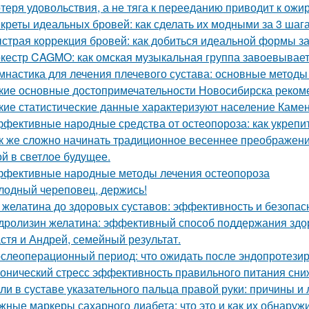
теря удовольствия, а не тяга к перееданию приводит к ожи
креты идеальных бровей: как сделать их модными за 3 шаг
страя коррекция бровей: как добиться идеальной формы за
кестр CAGMO: как омская музыкальная группа завоевывае
мнастика для лечения плечевого сустава: основные методы
кие основные достопримечательности Новосибирска рекоме
кие статистические данные характеризуют население Камен
фективные народные средства от остеопороза: как укрепит
к же сложно начинать традиционное весеннее преображен
ой в светлое будущее.
фективные народные методы лечения остеопороза
лодный череповец, держись!
 желатина до здоровых суставов: эффективность и безопас
дролизин желатина: эффективный способ поддержания здо
стя и Андрей, семейный результат.
слеоперационный период: что ожидать после эндопротезир
онический стресс эффективность правильного питания сни
ли в суставе указательного пальца правой руки: причины и
жные маркеры сахарного диабета: что это и как их обнаруж