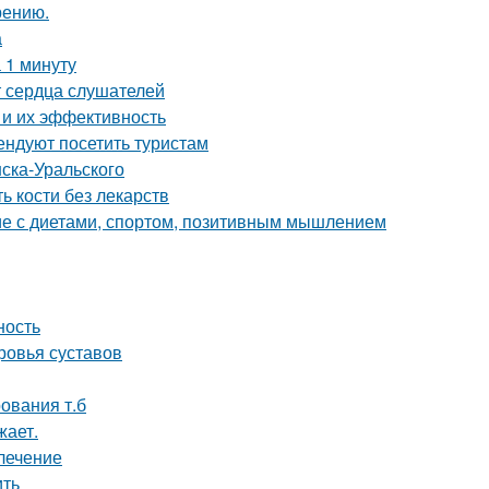
рению.
а
 1 минуту
т сердца слушателей
 и их эффективность
ндуют посетить туристам
ска-Уральского
ь кости без лекарств
ие с диетами, спортом, позитивным мышлением
ность
ровья суставов
ования т.б
жает.
 лечение
ить