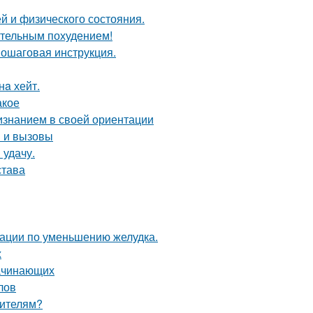
й и физического состояния.
ительным похудением!
пошаговая инструкция.
нa хейт.
акое
изнанием в своей ориентации
и и вызовы
 удачу.
става
рации по уменьшению желудка.
х
начинающих
лов
оителям?