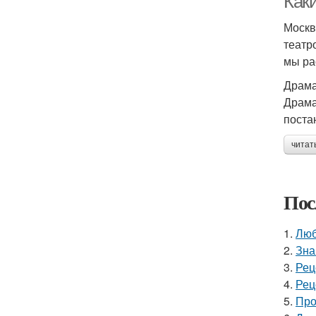
Как
Москв
театр
мы ра
Драма
Драма
поста
читат
Пос
1.
Люб
2.
Зна
3.
Рец
4.
Рец
5.
Про