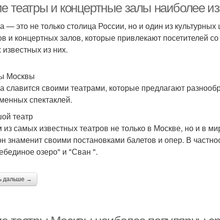
ие театры и концертные залы наиболее из
а — это не только столица России, но и один из культурных
ов и концертных залов, которые привлекают посетителей со 
 известных из них.
ы Москвы
а славится своими театрами, которые предлагают разнообр
менных спектаклей.
ой театр
 из самых известных театров не только в Москве, но и в м
 он знаменит своими постановками балетов и опер. В частно
ебединое озеро" и "Сван ".
ь дальше →