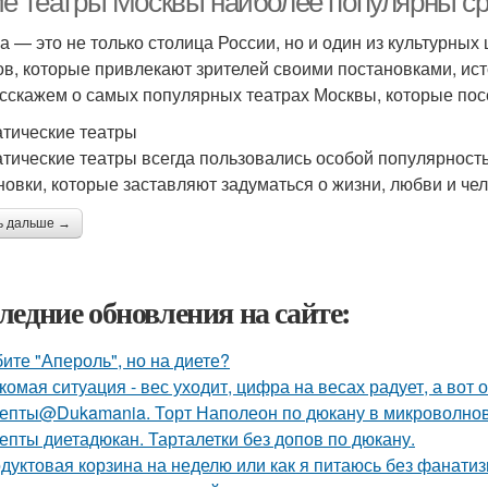
ие театры Москвы наиболее популярны ср
а — это не только столица России, но и один из культурных
ов, которые привлекают зрителей своими постановками, ист
сскажем о самых популярных театрах Москвы, которые посе
тические театры
тические театры всегда пользовались особой популярность
новки, которые заставляют задуматься о жизни, любви и че
ь дальше →
ледние обновления на сайте:
ите "Апероль", но на диете?
комая ситуация - вес уходит, цифра на весах радует, а вот о
епты@Dukamania. Торт Наполеон по дюкану в микроволнов
епты диетадюкан. Тарталетки без допов по дюкану.
дуктовая корзина на неделю или как я питаюсь без фанатиз