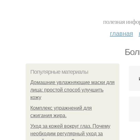
полезная инфор
главная
Бол
Популярные материалы
Домашние увлажняющие маски для
лица: простой способ улучшить
кожу
Комплекс упражнений для
сжигания жира.
Уход за кожей вокруг глаз. Почему
необходим регулярный уход за