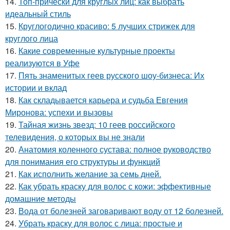
14.
Топ-прически для круглых лиц: как выбрать
идеальный стиль
15.
Круглогодично красиво: 5 лучших стрижек для
круглого лица
16.
Какие современные культурные проекты
реализуются в Уфе
17.
Пять знаменитых геев русского шоу-бизнеса: Их
истории и вклад
18.
Как складывается карьера и судьба Евгения
Миронова: успехи и вызовы
19.
Тайная жизнь звезд: 10 геев российского
телевидения, о которых вы не знали
20.
Анатомия коленного сустава: полное руководство
для понимания его структуры и функций
21.
Как исполнить желание за семь дней.
22.
Как убрать краску для волос с кожи: эффективные
домашние методы
23.
Вода от болезней заговаривают воду от 12 болезней.
24.
Убрать краску для волос с лица: простые и