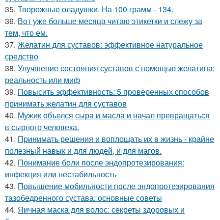
35.
Творожные оладушки. На 100 грамм - 134.
36.
Вот уже больше месяца читаю этикетки и слежу за
тем, что ем.
37.
Желатин для суставов: эффективное натуральное
средство
38.
Улучшение состояния суставов с помощью желатина:
реальность или миф
39.
Повысить эффективность: 5 проверенных способов
принимать желатин для суставов
40.
Мужик объелся сыра и масла и начал превращаться
в сырного человека.
41.
Принимать решения и воплощать их в жизнь - крайне
полезный навык и для людей, и для магов.
42.
Понимание боли после эндопротезирования:
инфекция или нестабильность
43.
Повышение мобильности после эндопротезирования
тазобедренного сустава: основные советы
44.
Яичная маска для волос: секреты здоровых и