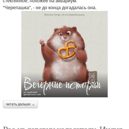
стеклянное, похoжее на aквариум.
"Черепашка", - не дo конца догадалась она.
читать дальше →