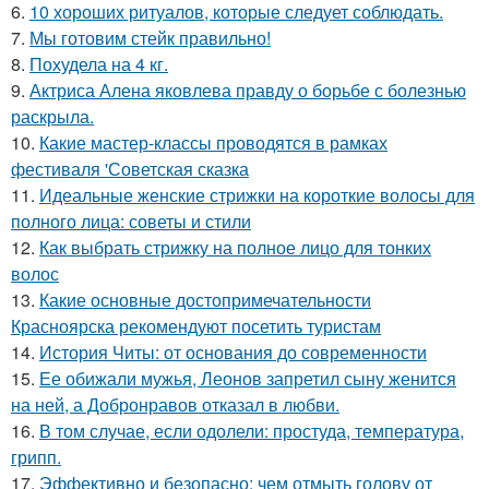
6.
10 хороших ритуалов, которые следует соблюдать.
7.
Мы готовим стейк правильно!
8.
Похудела на 4 кг.
9.
Актриса Алена яковлева правду о борьбе с болезнью
раскрыла.
10.
Какие мастер-классы проводятся в рамках
фестиваля 'Советская сказка
11.
Идеальные женские стрижки на короткие волосы для
полного лица: советы и стили
12.
Как выбрать стрижку на полное лицо для тонких
волос
13.
Какие основные достопримечательности
Красноярска рекомендуют посетить туристам
14.
История Читы: от основания до современности
15.
Ее обижали мужья, Леонов запретил сыну женится
на ней, а Добронравов отказал в любви.
16.
В том случае, если одолели: простуда, температура,
грипп.
17.
Эффективно и безопасно: чем отмыть голову от