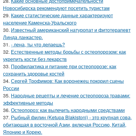
28.
Какие основные достопримечательности
Новосибирска рекомендуют посетить туристам
29.
Какие статистические данные характеризуют
население Каменска-Уральского
30.
Известный американский натуропат и фитотерапевт
Линда ланкастер.
31.
- лена, ты что делаешь?
32.
Естественные методы борьбы с остеопорозом: как
укрепить кости без лекарств
33.
Профилактика и питание при остеопорозе: как
сохранить здоровье костей
34.
Сергей Трофимов: Как воронежец покорил сцены
России
35.
Народные рецепты и лечение остеопороза травами:
эффективные методы
36.
Остеопороз: как вылечить народными средствами
37.
Рыбный филин (Ketupa Blakistoni) - это крупная сова,
обитающая в восточной Азии, включая Россию, Китай,
Японию и Корею.