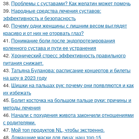
38.
Проблемы с суставами? Как желатин может помочь
39.
Народные средства лечения суставов:
эффективность и безопасность
40.
Почему одни женщины с лишним весом выглядят
красиво и от них не оторвать глаз?
41.
Понимание боли после эндопротезирования
коленного сустава и пути ее устранения
42.
Хронический стресс эффективность правильного
питания снижает.
43.
Татьяна Буланова: расписание концертов и билеты
на шоу в 2023 году
44.
Шишки на пальцах рук: почему они появляются и как
их избежать
45.
Болит косточка на большом пальце руки: причины и
методы лечения
46.
Начали с похудения живота закончили отношениями
с родителями.
47.
Мой топ продуктов NL, чтобы экстренно.
48.
Домашние маски для лица: наш топ-15