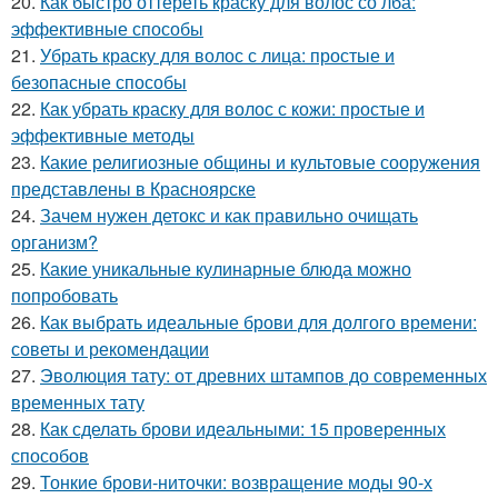
20.
Как быстро оттереть краску для волос со лба:
эффективные способы
21.
Убрать краску для волос с лица: простые и
безопасные способы
22.
Как убрать краску для волос с кожи: простые и
эффективные методы
23.
Какие религиозные общины и культовые сооружения
представлены в Красноярске
24.
Зачем нужен детокс и как правильно очищать
организм?
25.
Какие уникальные кулинарные блюда можно
попробовать
26.
Как выбрать идеальные брови для долгого времени:
советы и рекомендации
27.
Эволюция тату: от древних штампов до современных
временных тату
28.
Как сделать брови идеальными: 15 проверенных
способов
29.
Тонкие брови-ниточки: возвращение моды 90-х