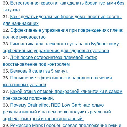
30.
Естественная красота: как сделать брови густыми без
татуажа
31.
Как сделать идеальные брови дома: простые советы
для начинающих
32.
Эффективные упражнения при повреждениях плеча:
полное руководство
33.
Гимнастика для плечевого сустава по Бубновскому:
эффективные упражнения для здоровья суставов
34.
ЛФК после остеосинтеза плечевой кости:
восстановление под контролем
35.
Белковый салат за 5 минут.
36.
Повышение эффективности народного лечения
желатином суставов
37.
Какой отзыв от моей прекрасной клиенточки в самом
прекрасном положении.
38.
Почему Draineffect RED Low Carb настолько
результативный и на нем легко получить реальный
эффект, быстрый и гарантированный.
39.
Режиссер Марк Горобец сделал предложение руки и