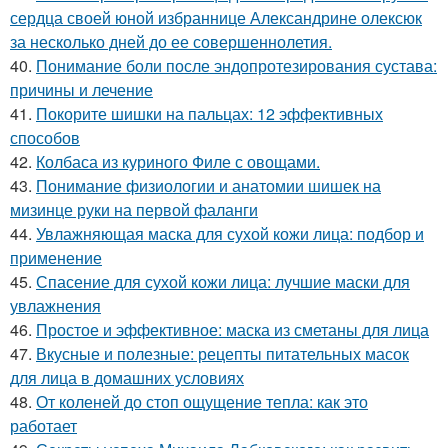
сердца своей юной избраннице Александрине олексюк
за несколько дней до ее совершеннолетия.
40.
Понимание боли после эндопротезирования сустава:
причины и лечение
41.
Покорите шишки на пальцах: 12 эффективных
способов
42.
Колбаса из куриного Филе с овощами.
43.
Понимание физиологии и анатомии шишек на
мизинце руки на первой фаланги
44.
Увлажняющая маска для сухой кожи лица: подбор и
применение
45.
Спасение для сухой кожи лица: лучшие маски для
увлажнения
46.
Простое и эффективное: маска из сметаны для лица
47.
Вкусные и полезные: рецепты питательных масок
для лица в домашних условиях
48.
От коленей до стоп ощущение тепла: как это
работает