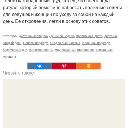
только каждодневный труд, это еще и своего рода
ритуал, который помог мне набросать полезные советы
для девушек и женщин по уходу за собой на каждый
день. Ее откровения, легли в основу этих советов.
Категории:
диета на месяц
,
похудение за неделю
,
правильная диета
,
диета на
каждый день
,
Советы по уходу
,
Уход за внешностью
,
Женщины по уходу
,
Критические дни
,
Женские советы
,
Неуникальные откровения
,
Уникальная
женщина
Читайте также
Диета на голоде. Гречневая диета не голодная, но