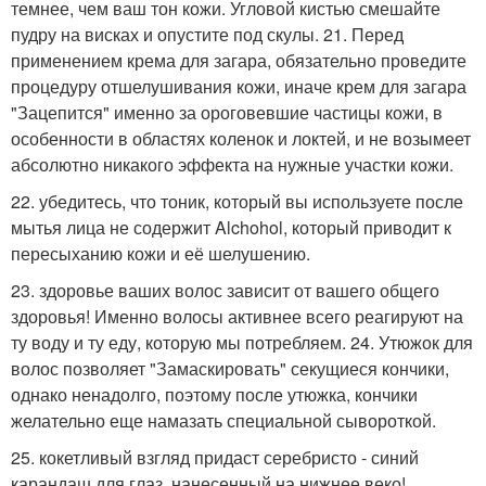
темнее, чем ваш тон кожи. Угловой кистью смешайте
пудру на висках и опустите под скулы. 21. Перед
применением крема для загара, обязательно проведите
процедуру отшелушивания кожи, иначе крем для загара
"Зацепится" именно за ороговевшие частицы кожи, в
особенности в областях коленок и локтей, и не возымеет
абсолютно никакого эффекта на нужные участки кожи.
22. убедитесь, что тоник, который вы используете после
мытья лица не содержит Alchohol, который приводит к
пересыханию кожи и её шелушению.
23. здоровье ваших волос зависит от вашего общего
здоровья! Именно волосы активнее всего реагируют на
ту воду и ту еду, которую мы потребляем. 24. Утюжок для
волос позволяет "Замаскировать" секущиеся кончики,
однако ненадолго, поэтому после утюжка, кончики
желательно еще намазать специальной сывороткой.
25. кокетливый взгляд придаст серебристо - синий
карандаш для глаз, нанесенный на нижнее веко!