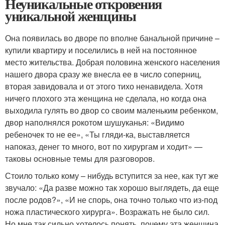
Неуникальные откровения
уникальной женщины
Она появилась во дворе по вполне банальной причине –
купили квартиру и поселились в ней на постоянное
место жительства. Добрая половина женского населения
нашего двора сразу же внесла ее в число соперниц,
вторая завидовала и от этого тихо ненавидела. Хотя
ничего плохого эта женщина не сделала, но когда она
выходила гулять во двор со своим маленьким ребенком,
двор наполнялся рокотом шушуканья: «Видимо
ребеночек то не ее», «Ты гляди-ка, выставляется
напоказ, денег то много, вот по хирургам и ходит» —
таковы основные темы для разговоров.
Стоило только кому – нибудь вступится за нее, как тут же
звучало: «Да разве можно так хорошо выглядеть, да еще
после родов?», «И не спорь, она точно только что из-под
ножа пластического хирурга». Возражать не было сил.
Но мне так сильно хотелось понять, почему эта женщина