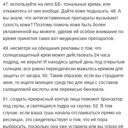
47. используйте на лето ББ- тональные крема, или
откажитесь от них вообще. Дайте коже подышать. 48. А
вы знали, что антигистаминные препараты вызывают
сухость кожи? Поэтому помочь коже быть более
увлажненной вы можете, уделив ей особое внимание по
время принятия таких вот медицинских препаратов.
49. несмотря на обещания рекламы о том, что
солнцезащитный крем может действовать 24 часа
подряд, не верьте! И находясь целый день под открытым
солнцем, все равно периодически мажьтесь кремом для
защиты от загара. 50. Таким образом, если вы страдаете
акне, то ищите моющее средство для лица с составов
салициловой кислоты или перекисью бензоила.
51. создать прекрасный контур лица поможет бронзатор
под скулы, и светящаяся пудра на скулах. 52. В том
случае, если ваша тушь начала отслаиваться прямо на
ресницах, это свидетельствует о том, что её пора
выбросить, поскольку она уже устарела или вы плохо её