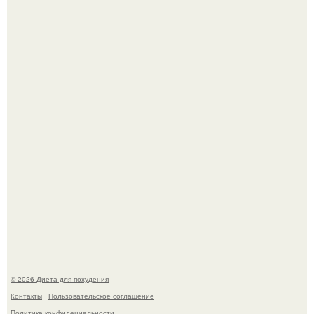
180626: вау, прошло уже 4 месяца с тех пор, как Чо боа
родила.
Виктория галустян, бывшая жена юмориста Михаила
галустяна, рассказала о неожиданных последствиях
развода.
© 2026 Диета для похудения
Контакты
Пользовательское соглашение
Политика конфидециальности