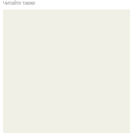
Читайте также
"Домашняя Яичная Лапша" атака.
Когда я была ребенком, я думала, что со мной что-то не
так.