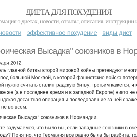
ДИЕТА ДЛЯ ПОХУДЕНИЯ
мация о диетах, новости, отзывы, описания, инструкции 
новости
эффективное похудение
виды диет
роическая Высадка" союзников в Но
варя 2012.
оль главной битвы второй мировой войны претендуют многие
 под большой Москвой, в которой фашистские войска потер
ой нужно считать сталинградскую битву, третьим кажется, ч
ке же (а в последнее время и в западной Европе) никто не
ндская десантная операция и последовавшие за ней сражен
 не во всем.
ическая Высадка" союзников в Нормандии.
те задумаемся, что было бы, если западные союзники в оч
году? Понятно, что Германия все равно была бы разбита, т