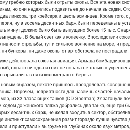
ому гребню которых были отрыты окопы. Вся эта новая си
икам, но они надеялись подавить ее до начала высадки. О
 два линкора, три крейсера и шесть эсминцев. Кроме того, 
лерия, ну а восемь десантных барж были переделаны в уста
ать минут должно было быть выпущено более 15 тыс. Снаря
выпущены. В белый свет как в копеечку. Впоследствии со
тивности стрельбы, тут и сильное волнение на море, и пред
, ни бункеры, ни даже окопы от артобстрела не пострадали.
уже действовала союзная авиация. Армада бомбардировщи
бомб, однако ни одна из них не попала не только в укреплен
 взрывались в пяти километрах от берега.
 новым образом, пехоте пришлось преодолевать соверше
вника. Впрочем, неприятности для наземных частей начались
мер, из 32 плавающих танков (DD Sherman) 27 затонули поч
м ходом до женского пляжа добрались два танка, еще три 
орых десантных барж, не желая входить в сектор, обстрел
е инстинкт самосохранения развит гораздо лучше чувства до
ели и приступали к выгрузке на глубинах около двух метров