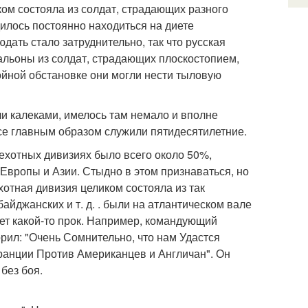
ком состояла из солдат, страдающих разного
дилось постоянно находиться на диете
дать стало затруднительно, так что русская
тальоны из солдат, страдающих плоскостопием,
койной обстановке они могли нести тыловую
и калеками, имелось там немало и вполне
овсе главным образом служили пятидесятилетние.
ехотных дивизиях было всего около 50%,
Европы и Азии. Стыдно в этом признаваться, но
отная дивизия целиком состояла из так
айджанских и т. д. . были на атлантическом вале
дет какой-то прок. Например, командующий
ил: "Очень Сомнительно, что нам Удастся
ранции Против Американцев и Англичан". Он
без боя.