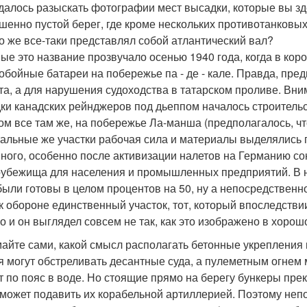
далось разыскать фотографии мест высадки, которые вы з
шенно пустой берег, где кроме нескольких противотанковы
то же все-таки представлял собой атлантический вал?
ые это название прозвучало осенью 1940 года, когда в кор
обойные батареи на побережье па - де - кале. Правда, пре
та, а для нарушения судоходства в татарском проливе. Вним
ки канадских рейнджеров под дьеппом началось строитель
ом все там же, на побережье Ла-манша (предполагалось, чт
тальные же участки рабочая сила и материалы выделялись п
много, особенно после активизации налетов на Германию с
убежища для населения и промышленных предприятий. В н
были готовы в целом процентов на 50, ну а непосредственн
 к обороне единственный участок, тот, который впоследств
о и он выглядел совсем не так, как это изображено в хорош
айте сами, какой смысл располагать бетонные укрепления 
я могут обстреливать десантные суда, а пулеметным огнем 
т по пояс в воде. Но стоящие прямо на берегу бункеры прек
 может подавить их корабельной артиллерией. Поэтому неп