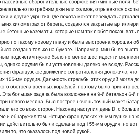
о пассивные оборонительные сооружения (минные поля, бе
 желательно по гребням дюн или холмов, отрываются окопы
ажи и другие укрытия, где пехота может переждать артналет
льких километрах от берега, создаются закрытые артиллерий
е бетонные казематы, которые нам так любят показывать в
рно по такому новому плану и была выстроена хорошая обо
 была создана только на бумаге. Например, мин было выст
ным подсчетам нужно было не менее шестидесяти миллион
ы, однако орудия были установлены далеко не всюду. Расск
ения французское движение сопротивления доложило, что н
их 155-мм орудия. Дальность стрельбы этих орудий могла дос
кого обстрела военных кораблей, поэтому было принято р
. Эта большая задача была возложена на 9-й батальон 6-й 
 три нового месяца. Был построен очень точный макет бата
вали его со всех сторон. Наконец наступил день D, с боль
ею и обнаружил там. Четыре французских 75-мм пушки на ж
ии действительно были сделаны под 155-мм орудия, но вот 
вили то, что оказалось под новой рукой.