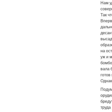
Нам у
совер
Так ч
Вперв
дальн
десан
высад
образ
на ос
уж и 
бомбо
вала 
готов
Однак
Подум
оруди
бреду
труда