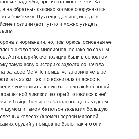
тонные надолбы, противотанковые ежи. За
, а на обратных склонах холмов сооружаются
 или бомбежку. Ну а еще дальше, иногда в
ские позиции (вот тут-то и можно увидеть
 кино.
рона в нормандии, но, повторюсь, основная ее
авлено около трех миллионов, однако по самым
ов. Артиллерийские позиции были в основном
ажу такую новую историю: задолго до начала
а батарее Merville немцы установили четыре
тигать 22 км, так что возникала опасность
ешение уничтожить новую батарею любой новой
парашютной дивизии, который готовился к ней
реи, и бойцы большого батальона день за днем
шим шумом и гамом батальон захватил большую
елезных колесах (времен первой мировой.
самих орудий у немцев не было, так что они