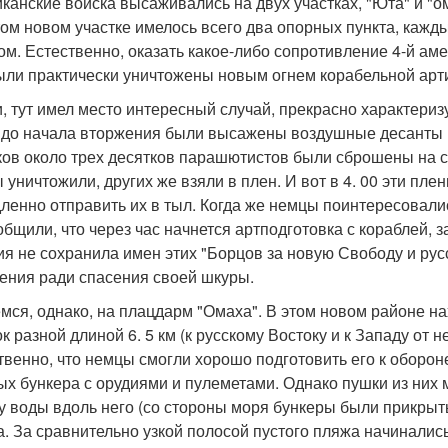
канские войска высаживались на двух участках, "Юта" и "о
этом новом участке имелось всего два опорных пункта, каж
ом. Естественно, оказать какое-либо сопротивление 4-й аме
ыли практически уничтожены новым огнем корабельной арт
и, тут имел место интересный случай, прекрасно характери
 до начала вторжения были высажены воздушные десанты в
ков около трех десятков парашютистов были сброшены на са
 уничтожили, других же взяли в плен. И вот в 4. 00 эти п
ленно отправить их в тыл. Когда же немцы поинтересовались
общили, что через час начнется артподготовка с кораблей, 
ия не сохранила имен этих "Борцов за новую Свободу и ру
ения ради спасения своей шкуры.
мся, однако, на плацдарм "Омаха". В этом новом районе н
ок разной длиной 6. 5 км (к русскому Востоку и к Западу от 
твенно, что немцы смогли хорошо подготовить его к обороне
х бункера с орудиями и пулеметами. Однако пушки из них 
у воды вдоль него (со стороны моря бункеры были прикры
а. За сравнительно узкой полосой пустого пляжа начиналис