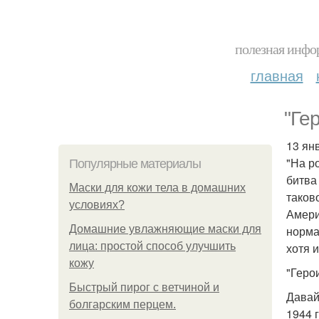
полезная инфор
главная
"Ге
13 ян
"На р
Популярные материалы
битва
Маски для кожи тела в домашних
таков
условиях?
Амери
Домашние увлажняющие маски для
норма
лица: простой способ улучшить
хотя и
кожу
"Геро
Быстрый пирог с ветчиной и
Давай
болгарским перцем.
1944 