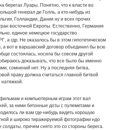
а берегах Луары. Понятно, что к власти во
ьшой генерал де Голль, а кто-нибудь из
ьгии, Голландии, Дании ну и всех прочих
тран восточной Европы. Естественно, Германия
льно, единое немецкое государство
РГ, а гдр. Не оказалось бы в этом гипотетическом
), а вот в варшавский договор объединил бы всю
обще состоялась, носила бы совсем другой
собираюсь доказывать, что все было бы именно
ими, сомнений нет. Ну а последняя битва,
овой праву должна считаться главной битвой
 натяжкой.
 фильмам и компьютерным играм этот вал
ей, за ними бетонные доты с пулеметами и
ходилось ли вам где-нибудь видеть хорошую
стной и широко тиражируемой фотографии ндо
солдаты, причем снято это со стороны берега.