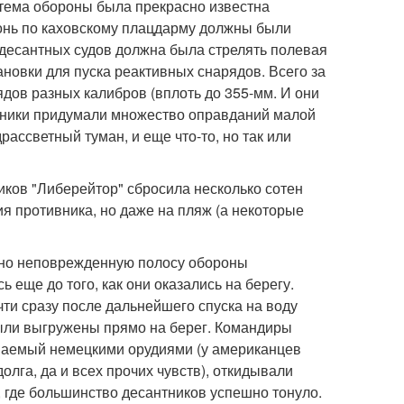
стема обороны была прекрасно известна
гонь по каховскому плацдарму должны были
с десантных судов должна была стрелять полевая
новки для пуска реактивных снарядов. Всего за
дов разных калибров (вплоть до 355-мм. И они
юзники придумали множество оправданий малой
рассветный туман, и еще что-то, но так или
ков "Либерейтор" сбросила несколько сотен
ия противника, но даже на пляж (а некоторые
нно неповрежденную полосу обороны
 еще до того, как они оказались на берегу.
ти сразу после дальнейшего спуска на воду
были выгружены прямо на берег. Командиры
иваемый немецкими орудиями (у американцев
лга, да и всех прочих чувств), откидывали
, где большинство десантников успешно тонуло.