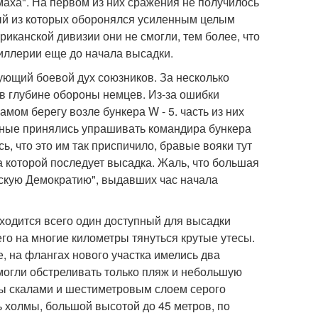
маха". На первом из них сражения не получилось
дый из которых оборонялся усиленным целым
риканской дивизии они не смогли, тем более, что
иллерии еще до начала высадки.
зующий боевой дух союзников. За несколько
 глубине обороны немцев. Из-за ошибки
мом берегу возле бункера W - 5. часть из них
ленные принялись упрашивать командира бункера
, что это им так приспичило, бравые вояки тут
за которой последует высадка. Жаль, что большая
сскую Демократию", выдавших час начала
аходится всего один доступный для высадки
него на многие километры тянуться крутые утесы.
, на флангах нового участка имелись два
могли обстреливать только пляж и небольшую
ты скалами и шестиметровым слоем серого
ь холмы, большой высотой до 45 метров, по