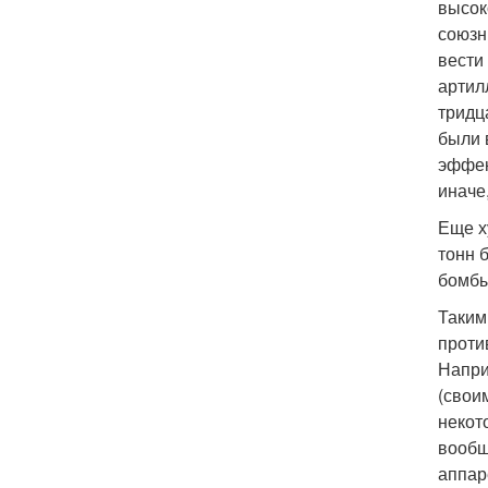
высок
союзн
вести
артил
тридц
были 
эффек
иначе
Еще х
тонн 
бомбы
Таким
проти
Напри
(свои
некот
вообщ
аппар