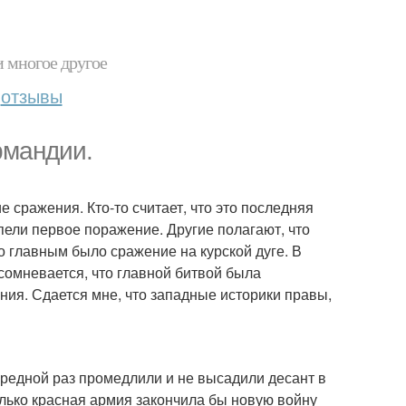
и многое другое
отзывы
рмандии.
 сражения. Кто-то считает, что это последняя
пели первое поражение. Другие полагают, что
то главным было сражение на курской дуге. В
 сомневается, что главной битвой была
ия. Сдается мне, что западные историки правы,
ередной раз промедлили и не высадили десант в
олько красная армия закончила бы новую войну