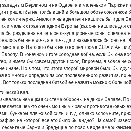
д западным Берлином и на Одере, а в маленьком Париже и н
ии пришел бы не прибывший в большом обозе союзников бол
лей коминтерна. Аналогичные деятели нашлись бы и для Бел
их и малых стран западной Европы (как они нашлись для с
ла бы разделена на четыре оккупационные зоны, следовате
овалось бы не в 90-х, а в 40-х, да и называлось бы оно не Ф
и места для Нато (кто бы в него вошел кроме США и Англии
 Европу. В конечном итоге холодная война, если бы она во
тер, и имела бы совсем другой исход. Впрочем, я вовсе не 
а не иначе. Но в том, что итоги второй мировой были бы друг
ая во многом определила ход послевоенного развития, по н
. Вот только последней битвой ее назвать можно с большой
тический вал.
азывалась немецкая система обороны на диком Западе. По
тавляется чем-то очень мощным - ряды противотанковых еж
ями, бункеры для живой силы и т. д. однако вспомните, при
рафию, на которой все это было бы видно? На самой изве
 десантные баржи и бредущие по пояс в воде американские 