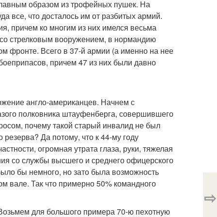
 главным образом из трофейных пушек. На
а все, что досталось им от разбитых армий.
ия, причем ко многим из них имелся весьма
и со стрелковым вооружением, в нормандию
м фронте. Всего в 37-й армии (а именно на нее
боеприпасов, причем 47 из них были давно
ржение англо-американцев. Начнем с
лазого полковника штауфенберга, совершившего
росом, почему такой старый инвалид не был
 резерва? Да потому, что к 44-му году
астности, огромная утрата глаза, руки, тяжелая
ения со службы высшего и среднего офицерского
 было бы немного, но зато была возможность
ом вале. Так что примерно 50% командного
⇨
Возьмем для большого примера 70-ю пехотную