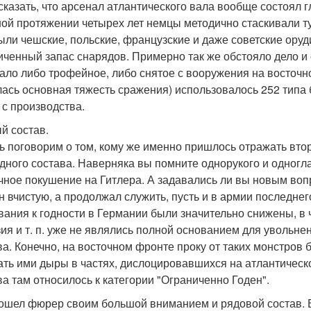
сказать, что арсенал атлантического вала вообще состоял
ой протяжении четырех лет немцы методично стаскивали туд
ыли чешские, польские, французские и даже советские оруд
иченный запас снарядов. Примерно так же обстояло дело 
ало либо трофейное, либо снятое с вооружения на восточно
ась основная тяжесть сражения) использовалось 252 типа 
 с производства.
й состав.
ь поговорим о том, кому же именно пришлось отражать вто
дного состава. Наверняка вы помните однорукого и одног
чное покушение на Гитлера. А задавались ли вы новым воп
н вчистую, а продолжал служить, пусть и в армии последнего
вания к годности в Германии были значительно снижены, в ч
зия и т. п. уже не являлись полной основанием для увольн
ва. Конечно, на восточном фронте проку от таких монстров
ать ими дыры в частях, дислоцировавшихся на атлантическ
ва там относилось к категории "Ограниченно Годен".
ошел фюрер своим большой вниманием и рядовой состав. 