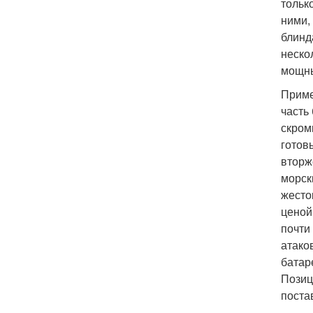
тольк
ними,
блинд
неско
мощны
Приме
часть
скром
готов
вторж
морск
жесто
ценой
почти
атако
батар
Позиц
поста