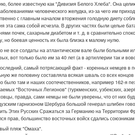
ию, более известную как "Дивизия Белого Хлеба". Она цели
заболеваниями человеческого желудка, из-за чего им прихо
ственно с главным началом вторжения голодную диету соблю
ия эта сама собой исчезла. В других частях были целые ба
нями почек, сахарным диабетом и т. д. в сравнительно спо
у, но боевая ценность их была близка к малому нулю.
о не все солдаты на атлантическом вале были больными ил
вых, вот только было им за 40 лет (а в артиллерии так и в
последний, самый потрясающий факт - коренных немцев в п
ьную же половину составляла всякая шваль со всех концов 
о было там и наших соотечественников, например 162-я пех
аемых "Восточных Легионов" (туркменских, узбекских, азерб
совцы, правда, сами немцы не были уверены, что от них бу
узским гарнизоном Шербура большой генерал шлибен говор
ить Этих Русских Сражаться за Германию на Территории Ф
лся прав, большинство восточных войск сдались союзникам 
вый пляж "Омаха".