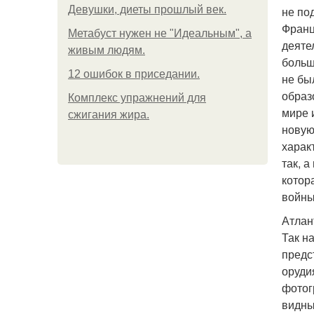
Девушки, диеты прошлый век.
не по
Франц
Метабуст нужен не "Идеальным", а
деяте
живым людям.
больш
12 ошибок в приседании.
не бы
образ
Комплекс упражнений для
мире 
сжигания жира.
новую
харак
так, 
котор
войны
Атлан
Так н
предс
оруди
фотог
видны