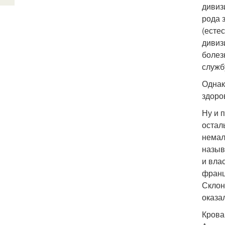
дивиз
рода 
(есте
дивиз
болез
служб
Однак
здоро
Ну и 
остал
немал
назыв
и вла
франц
Склон
оказа
Крова