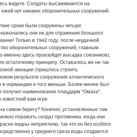
десь видите. Солдаты высаживаются на
х ежей нет никаких оборонительных сооружений.
откие сроки были сооружены четыре
дназначались они не для отражения большого
ание! Только в 1942 году, после неудачной
ство оборонительных сооружений, главным
о именно здесь произойдет высадка союзников),
о остаточному принципу. Оставалось же не так
оюзной авиации (пришлось строить
овом результате сооружения атлантического
о в нормандии и того меньше. Более-менее был
ии получил наименование плацдарм "Омаха".
о известной вам игре.
на самом берегу? Конечно, установленные там
можно поражать солдат противника, когда они
расно видны неприятелю, так что он без особого
осредственно у среднего среза воды создаются