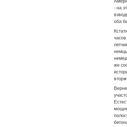
Амери
- на 
взвод
оба б
Кстат
часов
летчи
немцы
немед
же со
истор
вторж
Верне
участ
Естес
мощны
полос
бетон