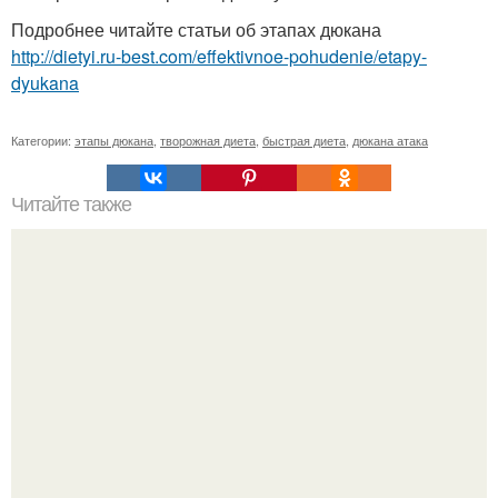
Подробнее читайте статьи об этапах дюкана
http://dietyi.ru-best.com/effektivnoe-pohudenie/etapy-
dyukana
Категории:
этапы дюкана
,
творожная диета
,
быстрая диета
,
дюкана атака
Читайте также
Ночная маска для лица по "Бабушкиным" рецептам.