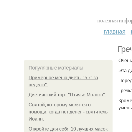
полезная инфор
главная
Гре
Очень
Популярные материалы
Эта д
Примерное меню диеты "5 кг за
Перед
неделю".
Гречк
Диетический торт "Птичье Молоко".
Кроме
Святой, которому молятся о
умень
помощи, когда нет денег - святитель
Иоанн.
Откройте для себя 10 лучших масок