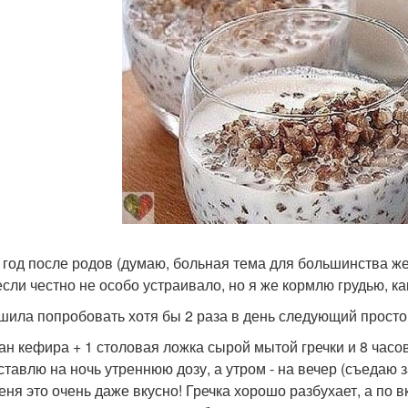
 год после родов (думаю, больная тема для большинства же
 если честно не особо устраивало, но я же кормлю грудью, ка
шила попробовать хотя бы 2 раза в день следующий просто
кан кефира + 1 столовая ложка сырой мытой гречки и 8 часо
ставлю на ночь утреннюю дозу, а утром - на вечер (съедаю за
еня это очень даже вкусно! Гречка хорошо разбухает, а по в