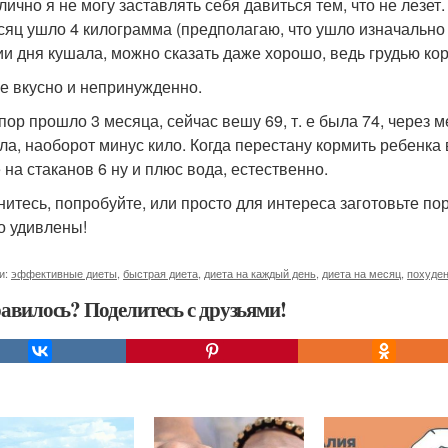
лично я не могу заставлять себя давиться тем, что не лезет.
сяц ушло 4 килограмма (предполагаю, что ушло изначально 
ии дня кушала, можно сказать даже хорошо, ведь грудью ко
ге вкусно и непринужденно.
 пор прошло 3 месяца, сейчас вешу 69, т. е была 74, через 
ла, наоборот минус кило. Когда перестану кормить ребенка 
 на стаканов 6 ну и плюс вода, естественно.
нитесь, попробуйте, или просто для интереса заготовьте по
о удивлены!
и:
эффективные диеты
,
быстрая диета
,
диета на каждый день
,
диета на месяц
,
похуден
авилось? Поделитесь с друзьями!