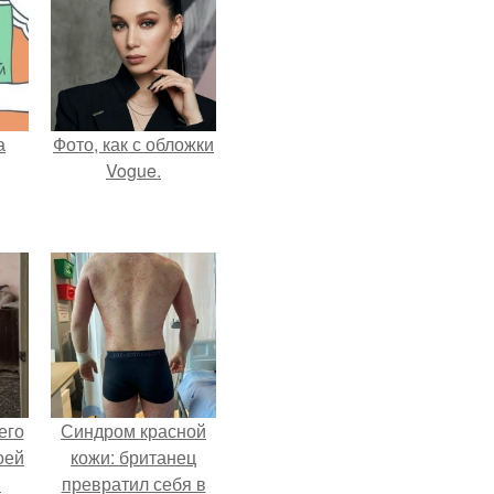
а
Фото, как с обложки
Vogue.
его
Синдром красной
оей
кожи: британец
й
превратил себя в