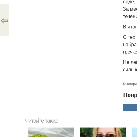
воде, 
За ме
течен
⇦
В ито
С тех
набра
гречке
Не ле
сильн
Категори
Понр
Читайте также